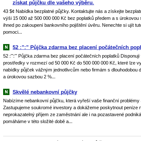
získat půjčku dle vašeho výběru.
43 $¢ Nabídka bezplatné půjčky. Kontaktujte nás a získejte bezpla
výši 15 000 až 500 000 000 Kč bez poplatků předem a s úrokovou
ihned po zakoupení bankovního pojištění úvěru. Nenechte si ujít tuto
pomoci...
52 :":" Půjčka zdarma bez placení počátečních pop
52 :'":'" Půjčka zdarma bez placení počátečních poplatků Disponuji
prostředky v rozmezí od 50 000 Kč do 500 000 000 Kč, které lze vy
nabídky půjček vážným jednotlivcům nebo firmám s dlouhodobou 
a úrokovou sazbou 2 %...
Skvělé nebankovní půjčky
Nabízíme nebankovní půjčku, která vyřeší vaše finanční problémy 
Zastupujeme soukromé investory a dokážeme poskytnout peníze n
neprokazatelný příjem ze zaměstnání ale i na pozastavené podniká
pomáháme v této složité době a...