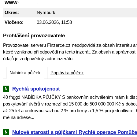
WWW:
-
Okres:
Nymburk
Vloženo:
03.06.2026, 11:58
Prohlášení provozovatele
Provozovatel serveru Finzerce.cz neodpovídá za obsah inzerátu an
které vzniknou při odpovědi na tento inzerát. Za obsah a správnos
údajů je zodpovědný autor inzerátu.
Nabídka půjček
Poptávka půjček
Rychlá spokojenost
49 fhggd NABÍDKA PŮJČKY S bankovním schválením mám k dispoz
poskytování úvěrů v rozmezí od 15 000 do 500 000 000 Kč s dobou
až 25 let a úrokovou sazbou 2 % pro firmy a 1,5 % pro jednotlivce. 
mě na adrese...
Nulové starosti s půjčkami Rychlé operace Pomů