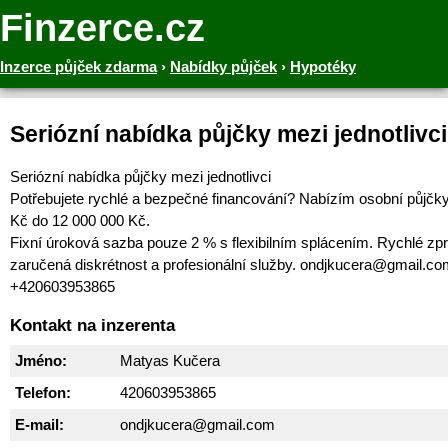
Finzerce.cz
Inzerce půjček zdarma
›
Nabídky půjček
›
Hypotéky
Seriózní nabídka půjčky mezi jednotlivci
Seriózní nabídka půjčky mezi jednotlivci
Potřebujete rychlé a bezpečné financování? Nabízím osobní půjčk
Kč do 12 000 000 Kč.
Fixní úroková sazba pouze 2 % s flexibilním splácením. Rychlé zp
zaručená diskrétnost a profesionální služby. ondjkucera@gmail.c
+420603953865
Kontakt na inzerenta
Jméno:
Matyas Kučera
Telefon:
420603953865
E-mail:
ondjkucera@gmail.com