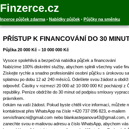
Finzerce.cz
Inzerce půjček zdarma
›
Nabídky půjček
›
Půjčky na směnku
PŘÍSTUP K FINANCOVÁNÍ DO 30 MINU
Půjčka 20 000 Kč – 10 000 000 Kč
Vysoce spolehlivá a bezpečná nabídka půjček a financování
Nabízíme 100% diskrétní služby, abychom splnili všechny vaše fin
Získejte rychle a snadno profesionální osobní půjčku s úrokovou s
splatnou po dobu 12 až 240 měsíců. Odešlete svou žádost a obdrž
odpověď. Částky v rozmezí 20 000 až 10 000 000 Kč pocházejí z
republiky. Peníze obdržíte do 30 minut od podpisu smlouvy vypr
právníkem.
čekám na vaši žádost. Pokud byste chtěli více informací, můžete 
kontaktovat přes WhatsApp na čísle +420 737 096 823, e-mailem
servisfinancni@gmail.com nebo blankastepanova43@gmail.com, 
zanechte svou e-mailovou adresu a číslo WhatsApp, abychom vás