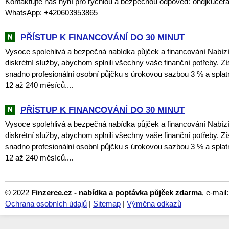
Kontaktujte nás nyní pro rychlou a bezpečnou odpověď: ondjkuce
WhatsApp: +420603953865
PŘÍSTUP K FINANCOVÁNÍ DO 30 MINUT
Vysoce spolehlivá a bezpečná nabídka půjček a financování Nabí
diskrétní služby, abychom splnili všechny vaše finanční potřeby. Zí
snadno profesionální osobní půjčku s úrokovou sazbou 3 % a spla
12 až 240 měsíců....
PŘÍSTUP K FINANCOVÁNÍ DO 30 MINUT
Vysoce spolehlivá a bezpečná nabídka půjček a financování Nabí
diskrétní služby, abychom splnili všechny vaše finanční potřeby. Zí
snadno profesionální osobní půjčku s úrokovou sazbou 3 % a spla
12 až 240 měsíců....
© 2022
Finzerce.cz - nabídka a poptávka půjček zdarma
, e-mail
Ochrana osobních údajů
|
Sitemap
|
Výměna odkazů