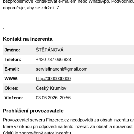
bezproblémově kontaktovat e-mailem nebo WhatsApp. Podvodník
doporučuje, aby se zdrželi. 7
.
Kontakt na inzerenta
Jméno:
ŠTĚPÁNOVÁ
Telefon:
+420 737 096 823
E-mail:
servisfinancni@gmail.com
WWW:
http://0000000000
Okres:
Český Krumlov
Vloženo:
03.06.2026, 20:56
Prohlášení provozovatele
Provozovatel serveru Finzerce.cz neodpovídá za obsah inzerátu an
které vzniknou při odpovědi na tento inzerát. Za obsah a správnos
údajů je zodpovědný autor inzerátu.