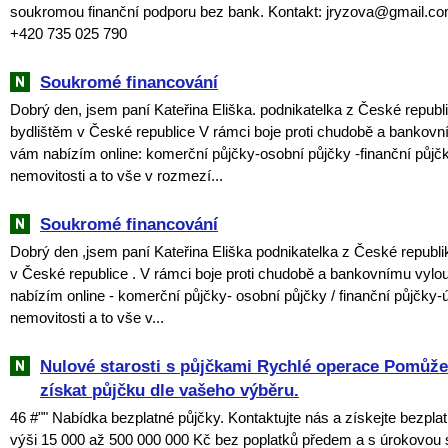
soukromou finanční podporu bez bank. Kontakt: jryzova@gmail.c
+420 735 025 790
Soukromé financování
Dobrý den, jsem paní Kateřina Eliška. podnikatelka z České republ
bydlištěm v České republice V rámci boje proti chudobě a bankov
vám nabízím online: komerční půjčky-osobní půjčky -finanční půjč
nemovitosti a to vše v rozmezí...
Soukromé financování
Dobrý den ,jsem paní Kateřina Eliška podnikatelka z České republi
v České republice . V rámci boje proti chudobě a bankovnímu vyl
nabízím online - komerční půjčky- osobní půjčky / finanční půjčky-
nemovitosti a to vše v...
Nulové starosti s půjčkami Rychlé operace Pomů
získat půjčku dle vašeho výběru.
46 #"" Nabídka bezplatné půjčky. Kontaktujte nás a získejte bezpla
výši 15 000 až 500 000 000 Kč bez poplatků předem a s úrokovou