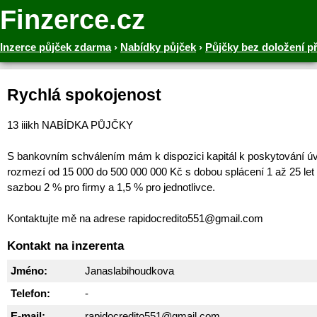
Finzerce.cz
Inzerce půjček zdarma
›
Nabídky půjček
›
Půjčky bez doložení p
Rychlá spokojenost
13 iiikh NABÍDKA PŮJČKY
S bankovním schválením mám k dispozici kapitál k poskytování ú
rozmezí od 15 000 do 500 000 000 Kč s dobou splácení 1 až 25 let
sazbou 2 % pro firmy a 1,5 % pro jednotlivce.
Kontaktujte mě na adrese rapidocredito551@gmail.com
Kontakt na inzerenta
Jméno:
Janaslabihoudkova
Telefon:
-
E-mail:
rapidocredito551@gmail.com