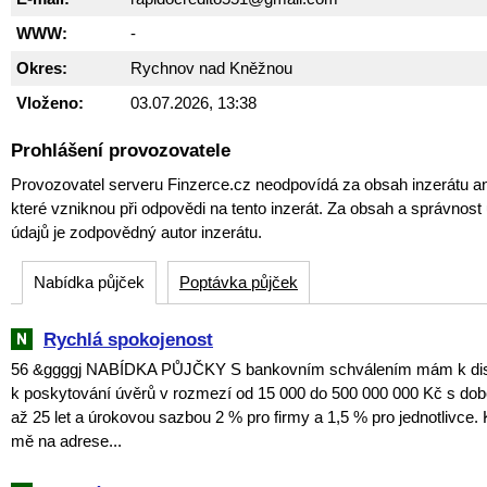
WWW:
-
Okres:
Rychnov nad Kněžnou
Vloženo:
03.07.2026, 13:38
Prohlášení provozovatele
Provozovatel serveru Finzerce.cz neodpovídá za obsah inzerátu an
které vzniknou při odpovědi na tento inzerát. Za obsah a správnos
údajů je zodpovědný autor inzerátu.
Nabídka půjček
Poptávka půjček
Rychlá spokojenost
56 &ggggj NABÍDKA PŮJČKY S bankovním schválením mám k dispo
k poskytování úvěrů v rozmezí od 15 000 do 500 000 000 Kč s dob
až 25 let a úrokovou sazbou 2 % pro firmy a 1,5 % pro jednotlivce. 
mě na adrese...