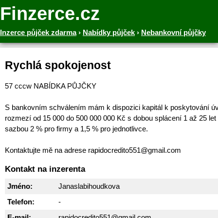
Finzerce.cz
Inzerce půjček zdarma
›
Nabídky půjček
›
Nebankovní půjčky
Rychlá spokojenost
57 cccw NABÍDKA PŮJČKY
S bankovním schválením mám k dispozici kapitál k poskytování ú
rozmezí od 15 000 do 500 000 000 Kč s dobou splácení 1 až 25 let
sazbou 2 % pro firmy a 1,5 % pro jednotlivce.
Kontaktujte mě na adrese rapidocredito551@gmail.com
Kontakt na inzerenta
Jméno:
Janaslabihoudkova
Telefon:
-
E-mail:
rapidocredito551@gmail.com