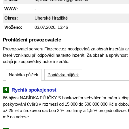
WWW:
-
Okres:
Uherské Hradiště
Vloženo:
03.07.2026, 13:46
Prohlášení provozovatele
Provozovatel serveru Finzerce.cz neodpovídá za obsah inzerátu an
které vzniknou při odpovědi na tento inzerát. Za obsah a správnos
údajů je zodpovědný autor inzerátu.
Nabídka půjček
Poptávka půjček
Rychlá spokojenost
66 hjhss NABÍDKA PŮJČKY S bankovním schválením mám k dispoz
poskytování úvěrů v rozmezí od 15 000 do 500 000 000 Kč s dobou
až 25 let a úrokovou sazbou 2 % pro firmy a 1,5 % pro jednotlivce. 
mě na adrese...