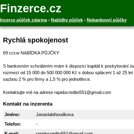
Finzerce.cz
Inzerce půjček zdarma
›
Nabídky půjček
›
Nebankovní půjčky
Rychlá spokojenost
69 cccw NABÍDKA PŮJČKY
S bankovním schválením mám k dispozici kapitál k poskytování ú
rozmezí od 15 000 do 500 000 000 Kč s dobou splácení 1 až 25 let
sazbou 2 % pro firmy a 1,5 % pro jednotlivce.
Kontaktujte mě na adrese rapidocredito551@gmail.com
Kontakt na inzerenta
Jméno:
Janaslabihoudkova
Telefon:
-
E-mail:
rapidocredito551@gmail.com