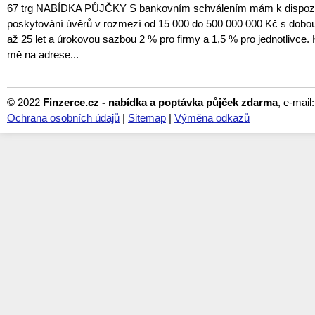
67 trg NABÍDKA PŮJČKY S bankovním schválením mám k dispozici
poskytování úvěrů v rozmezí od 15 000 do 500 000 000 Kč s dobou
až 25 let a úrokovou sazbou 2 % pro firmy a 1,5 % pro jednotlivce. 
mě na adrese...
© 2022
Finzerce.cz - nabídka a poptávka půjček zdarma
, e-mail
Ochrana osobních údajů
|
Sitemap
|
Výměna odkazů