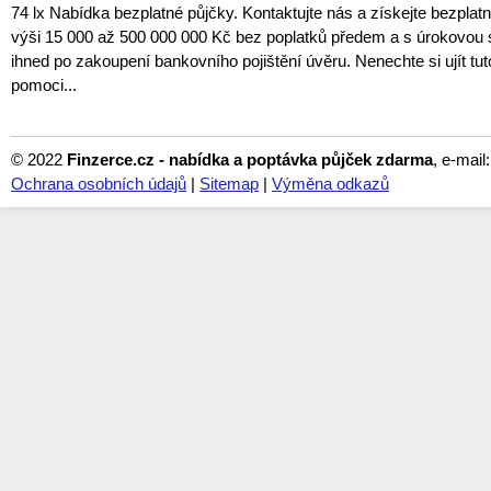
74 lx Nabídka bezplatné půjčky. Kontaktujte nás a získejte bezplat
výši 15 000 až 500 000 000 Kč bez poplatků předem a s úrokovou
ihned po zakoupení bankovního pojištění úvěru. Nenechte si ujít tuto
pomoci...
© 2022
Finzerce.cz - nabídka a poptávka půjček zdarma
, e-mail
Ochrana osobních údajů
|
Sitemap
|
Výměna odkazů