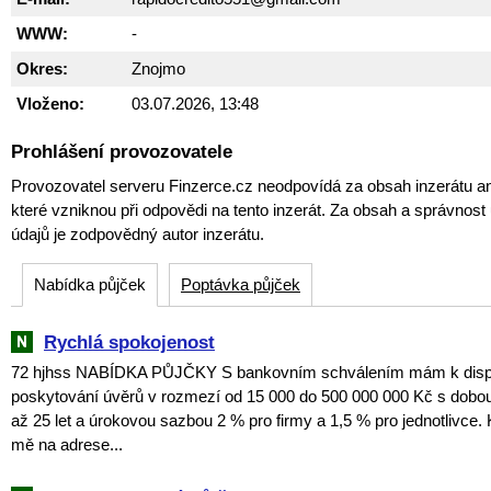
WWW:
-
Okres:
Znojmo
Vloženo:
03.07.2026, 13:48
Prohlášení provozovatele
Provozovatel serveru Finzerce.cz neodpovídá za obsah inzerátu an
které vzniknou při odpovědi na tento inzerát. Za obsah a správnos
údajů je zodpovědný autor inzerátu.
Nabídka půjček
Poptávka půjček
Rychlá spokojenost
72 hjhss NABÍDKA PŮJČKY S bankovním schválením mám k dispoz
poskytování úvěrů v rozmezí od 15 000 do 500 000 000 Kč s dobou
až 25 let a úrokovou sazbou 2 % pro firmy a 1,5 % pro jednotlivce. 
mě na adrese...