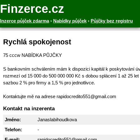
Finzerce.cz
Inzerce půjček zdarma
›
Nabídky půjček
›
Půjčky bez registru
Rychlá spokojenost
75 cccw NABÍDKA PŮJČKY
S bankovním schválením mám k dispozici kapitál k poskytování ú
rozmezí od 15 000 do 500 000 000 Kč s dobou splácení 1 až 25 let
sazbou 2 % pro firmy a 1,5 % pro jednotlivce.
Kontaktujte mě na adrese rapidocredito551@gmail.com
Kontakt na inzerenta
Jméno:
Janaslabihoudkova
Telefon:
-
E-mail:
rapidocredito551@gmail.com