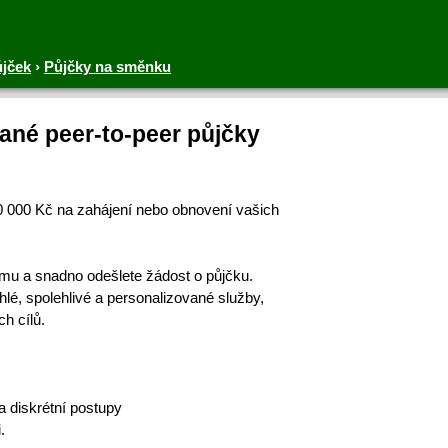
ůjček
›
Půjčky na směnku
ané peer-to-peer půjčky ‎
00 000 Kč na zahájení nebo obnovení vašich
ormu a snadno odešlete žádost o půjčku.
é, spolehlivé a personalizované služby,
h cílů.
 diskrétní postupy
.