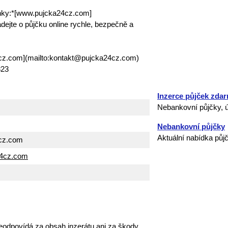
ánky:*[www.pujcka24cz.com]
ejte o půjčku online rychle, bezpečně a
4cz.com](mailto:kontakt@pujcka24cz.com)
823
Inzerce půjček zda
Nebankovní půjčky, ú
Nebankovní půjčky
Aktuální nabídka půj
cz.com
24cz.com
eodpovídá za obsah inzerátu ani za škody,