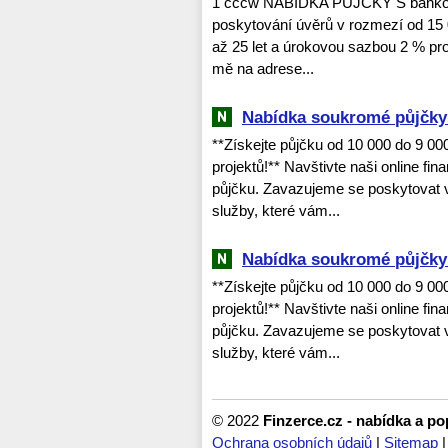
1 cccw NABÍDKA PŮJČKY S bankovn
poskytování úvěrů v rozmezí od 15 
až 25 let a úrokovou sazbou 2 % pro 
mě na adrese...
Nabídka soukromé půjčky 
**Získejte půjčku od 10 000 do 9 0
projektů!** Navštivte naši online fi
půjčku. Zavazujeme se poskytovat v
služby, které vám...
Nabídka soukromé půjčky 
**Získejte půjčku od 10 000 do 9 0
projektů!** Navštivte naši online fi
půjčku. Zavazujeme se poskytovat v
služby, které vám...
© 2022
Finzerce.cz - nabídka a p
Ochrana osobních údajů
|
Sitemap