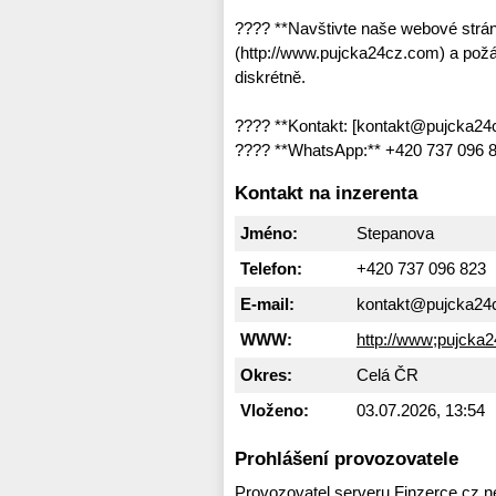
???? **Navštivte naše webové str
(http://www.pujcka24cz.com) a požád
diskrétně.
???? **Kontakt: [kontakt@pujcka2
???? **WhatsApp:** +420 737 096 
Kontakt na inzerenta
Jméno:
Stepanova
Telefon:
+420 737 096 823
E-mail:
kontakt@pujcka24
WWW:
http://www;pujcka
Okres:
Celá ČR
Vloženo:
03.07.2026, 13:54
Prohlášení provozovatele
Provozovatel serveru Finzerce.cz n