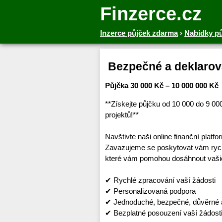
Finzerce.cz
Inzerce půjček zdarma
›
Nabídky p
‎ ‎Bezpečné a deklarov
Půjčka 30 000 Kč – 10 000 000 Kč
**Získejte půjčku od 10 000 do 9 0
projektů!**
Navštivte naši online finanční platf
Zavazujeme se poskytovat vám rychl
které vám pomohou dosáhnout vašic
✔ Rychlé zpracování vaší žádosti
✔ Personalizovaná podpora
✔ Jednoduché, bezpečné, důvěrné a
✔ Bezplatné posouzení vaší žádosti