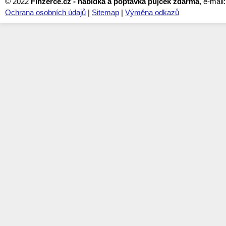
© 2022
Finzerce.cz - nabídka a poptávka půjček zdarma
, e-mail
Ochrana osobních údajů
|
Sitemap
|
Výměna odkazů