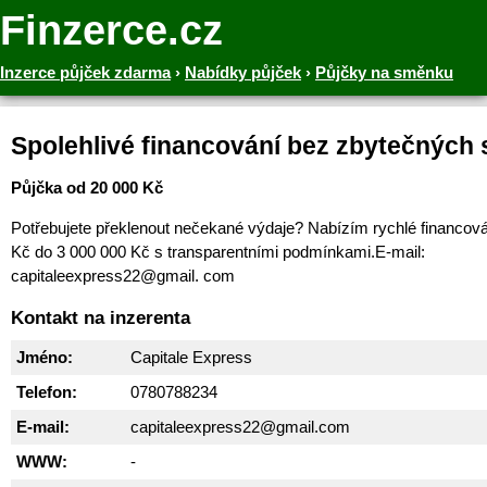
Finzerce.cz
Inzerce půjček zdarma
›
Nabídky půjček
›
Půjčky na směnku
Spolehlivé financování bez zbytečných s
Půjčka od 20 000 Kč
Potřebujete překlenout nečekané výdaje? Nabízím rychlé financová
Kč do 3 000 000 Kč s transparentními podmínkami.E-mail:
capitaleexpress22@gmail. com
Kontakt na inzerenta
Jméno:
Capitale Express
Telefon:
0780788234
E-mail:
capitaleexpress22@gmail.com
WWW:
-