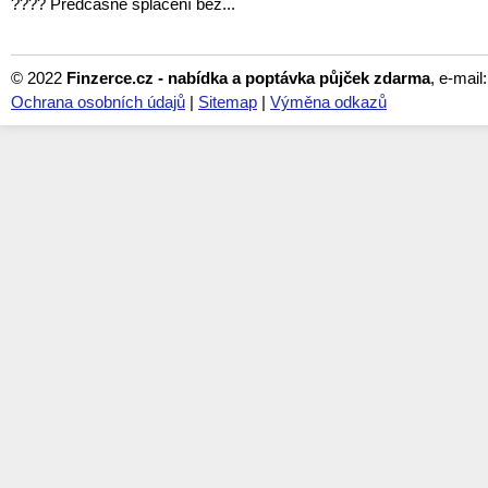
???? Předčasné splacení bez...
© 2022
Finzerce.cz - nabídka a poptávka půjček zdarma
, e-mail
Ochrana osobních údajů
|
Sitemap
|
Výměna odkazů