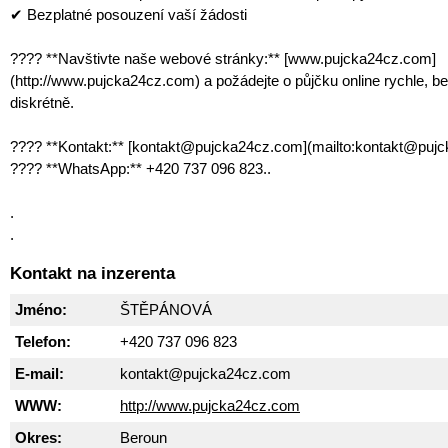
✔ Bezplatné posouzení vaší žádosti
???? **Navštivte naše webové stránky:** [www.pujcka24cz.com]
(http://www.pujcka24cz.com) a požádejte o půjčku online rychle, b
diskrétně.
???? **Kontakt:** [kontakt@pujcka24cz.com](mailto:kontakt@puj
???? **WhatsApp:** +420 737 096 823..
.
.
Kontakt na inzerenta
Jméno:
ŠTĚPÁNOVÁ
Telefon:
+420 737 096 823
E-mail:
kontakt@pujcka24cz.com
WWW:
http://www.pujcka24cz.com
Okres:
Beroun