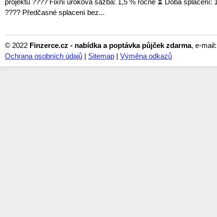
projektu ???? Fixní úroková sazba: 1,5 % ročně ⏳ Doba splácení: 1
???? Předčasné splacení bez...
© 2022
Finzerce.cz - nabídka a poptávka půjček zdarma
, e-mail
Ochrana osobních údajů
|
Sitemap
|
Výměna odkazů