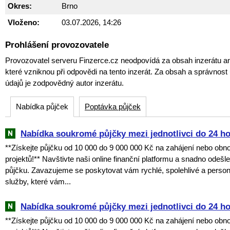
Okres:
Brno
Vloženo:
03.07.2026, 14:26
Prohlášení provozovatele
Provozovatel serveru Finzerce.cz neodpovídá za obsah inzerátu an
které vzniknou při odpovědi na tento inzerát. Za obsah a správnos
údajů je zodpovědný autor inzerátu.
Nabídka půjček
Poptávka půjček
Nabídka soukromé půjčky mezi jednotlivci do 24 h
**Získejte půjčku od 10 000 do 9 000 000 Kč na zahájení nebo obn
projektů!** Navštivte naši online finanční platformu a snadno odešl
půjčku. Zavazujeme se poskytovat vám rychlé, spolehlivé a perso
služby, které vám...
Nabídka soukromé půjčky mezi jednotlivci do 24 h
**Získejte půjčku od 10 000 do 9 000 000 Kč na zahájení nebo obn