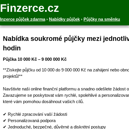
Finzerce.cz
Inzerce půjček zdarma
›
Nabídky půjček
›
Půjčky na směnku
Nabídka soukromé půjčky mezi jednotliv
hodin
Půjčka 10 000 Kč – 9 000 000 Kč
**Získejte půjčku od 10 000 do 9 000 000 Kč na zahájení nebo obn
projektů!**
Navštivte naši online finanční platformu a snadno odešlete žádost o
Zavazujeme se poskytovat vám rychlé, spolehlivé a personalizova
které vám pomohou dosáhnout vašich cílů.
✔ Rychlé zpracování vaší žádosti
✔ Personalizovaná podpora
✔ Jednoduché, bezpečné, důvěrné a diskrétní postupy