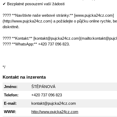
✔ Bezplatné posouzení vaší žádosti
???? **Navštivte naše webové stránky:** [www.pujcka24cz.com]
(http://www.pujcka24cz.com) a požádejte o půjčku online rychle, b
diskrétně.
???? **Kontakt:** [kontakt@pujcka24cz.com](mailto:kontakt@puj
???? **WhatsApp:** +420 737 096 823.
*/
Kontakt na inzerenta
Jméno:
ŠTĚPÁNOVÁ
Telefon:
+420 737 096 823
E-mail:
kontakt@pujcka24cz.com
WWW:
http://www.pujcka24cz.com