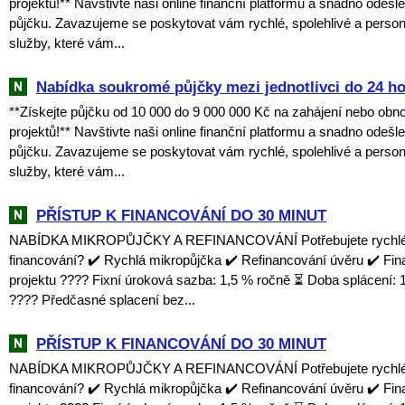
projektů!** Navštivte naši online finanční platformu a snadno odešl
půjčku. Zavazujeme se poskytovat vám rychlé, spolehlivé a perso
služby, které vám...
Nabídka soukromé půjčky mezi jednotlivci do 24 h
**Získejte půjčku od 10 000 do 9 000 000 Kč na zahájení nebo obn
projektů!** Navštivte naši online finanční platformu a snadno odešl
půjčku. Zavazujeme se poskytovat vám rychlé, spolehlivé a perso
služby, které vám...
PŘÍSTUP K FINANCOVÁNÍ DO 30 MINUT
NABÍDKA MIKROPŮJČKY A REFINANCOVÁNÍ Potřebujete rychlé a
financování? ✔️ Rychlá mikropůjčka ✔️ Refinancování úvěru ✔️ Fi
projektu ???? Fixní úroková sazba: 1,5 % ročně ⏳ Doba splácení: 1
???? Předčasné splacení bez...
PŘÍSTUP K FINANCOVÁNÍ DO 30 MINUT
NABÍDKA MIKROPŮJČKY A REFINANCOVÁNÍ Potřebujete rychlé a
financování? ✔️ Rychlá mikropůjčka ✔️ Refinancování úvěru ✔️ Fi