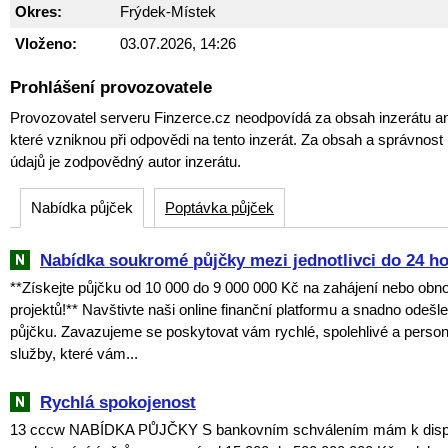
Okres:
Frýdek-Místek
Vloženo:
03.07.2026, 14:26
Prohlášení provozovatele
Provozovatel serveru Finzerce.cz neodpovídá za obsah inzerátu an
které vzniknou při odpovědi na tento inzerát. Za obsah a správnos
údajů je zodpovědný autor inzerátu.
Nabídka půjček
Poptávka půjček
Nabídka soukromé půjčky mezi jednotlivci do 24 h
**Získejte půjčku od 10 000 do 9 000 000 Kč na zahájení nebo obn
projektů!** Navštivte naši online finanční platformu a snadno odešl
půjčku. Zavazujeme se poskytovat vám rychlé, spolehlivé a perso
služby, které vám...
Rychlá spokojenost
13 cccw NABÍDKA PŮJČKY S bankovním schválením mám k dispoz