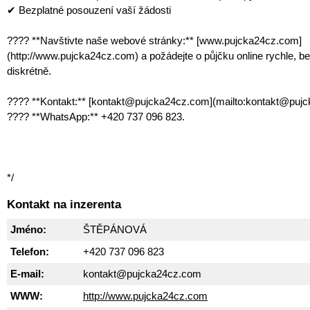
✔ Bezplatné posouzení vaší žádosti
???? **Navštivte naše webové stránky:** [www.pujcka24cz.com]
(http://www.pujcka24cz.com) a požádejte o půjčku online rychle, b
diskrétně.
???? **Kontakt:** [kontakt@pujcka24cz.com](mailto:kontakt@puj
???? **WhatsApp:** +420 737 096 823.
*/
Kontakt na inzerenta
Jméno:
ŠTĚPÁNOVÁ
Telefon:
+420 737 096 823
E-mail:
kontakt@pujcka24cz.com
WWW:
http://www.pujcka24cz.com