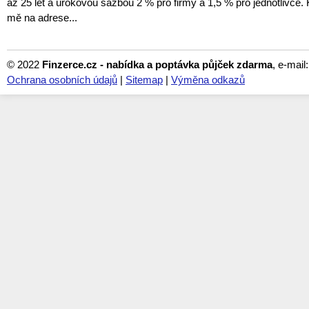
až 25 let a úrokovou sazbou 2 % pro firmy a 1,5 % pro jednotlivce. 
mě na adrese...
© 2022
Finzerce.cz - nabídka a poptávka půjček zdarma
, e-mail
Ochrana osobních údajů
|
Sitemap
|
Výměna odkazů