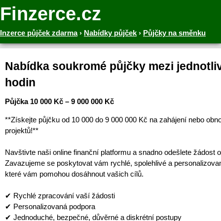
Finzerce.cz
Inzerce půjček zdarma
›
Nabídky půjček
›
Půjčky na směnku
Nabídka soukromé půjčky mezi jednotliv
hodin
Půjčka 10 000 Kč – 9 000 000 Kč
**Získejte půjčku od 10 000 do 9 000 000 Kč na zahájení nebo obn
projektů!**
Navštivte naši online finanční platformu a snadno odešlete žádost o
Zavazujeme se poskytovat vám rychlé, spolehlivé a personalizova
které vám pomohou dosáhnout vašich cílů.
✔ Rychlé zpracování vaší žádosti
✔ Personalizovaná podpora
✔ Jednoduché, bezpečné, důvěrné a diskrétní postupy