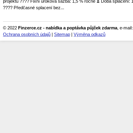
projektu ???? Fixní úroková sazba: 1,5 % ročně ⏳ Doba splácení: 1
???? Předčasné splacení bez...
© 2022
Finzerce.cz - nabídka a poptávka půjček zdarma
, e-mail
Ochrana osobních údajů
|
Sitemap
|
Výměna odkazů