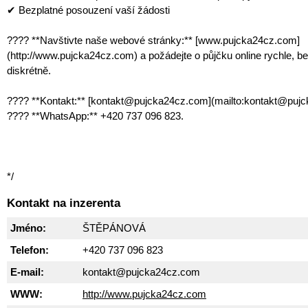
✔ Bezplatné posouzení vaší žádosti
???? **Navštivte naše webové stránky:** [www.pujcka24cz.com]
(http://www.pujcka24cz.com) a požádejte o půjčku online rychle, b
diskrétně.
???? **Kontakt:** [kontakt@pujcka24cz.com](mailto:kontakt@puj
???? **WhatsApp:** +420 737 096 823.
*/
Kontakt na inzerenta
Jméno:
ŠTĚPÁNOVÁ
Telefon:
+420 737 096 823
E-mail:
kontakt@pujcka24cz.com
WWW:
http://www.pujcka24cz.com