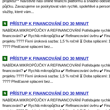
projektů!** Navštivte naši online finanční platformu a snadno odešl
půjčku. Zavazujeme se poskytovat vám rychlé, spolehlivé a perso
služby, které vám...
PŘÍSTUP K FINANCOVÁNÍ DO 30 MINUT
NABÍDKA MIKROPŮJČKY A REFINANCOVÁNÍ Potřebujete rychlé a
financování? ✔️ Rychlá mikropůjčka ✔️ Refinancování úvěru ✔️ Fi
projektu ???? Fixní úroková sazba: 1,5 % ročně ⏳ Doba splácení: 1
???? Předčasné splacení bez...
PŘÍSTUP K FINANCOVÁNÍ DO 30 MINUT
NABÍDKA MIKROPŮJČKY A REFINANCOVÁNÍ Potřebujete rychlé a
financování? ✔️ Rychlá mikropůjčka ✔️ Refinancování úvěru ✔️ Fi
projektu ???? Fixní úroková sazba: 1,5 % ročně ⏳ Doba splácení: 1
???? Předčasné splacení bez...
PŘÍSTUP K FINANCOVÁNÍ DO 30 MINUT
NABÍDKA MIKROPŮJČKY A REFINANCOVÁNÍ Potřebujete rychlé a
financování? ✔️ Rychlá mikropůjčka ✔️ Refinancování úvěru ✔️ Fi