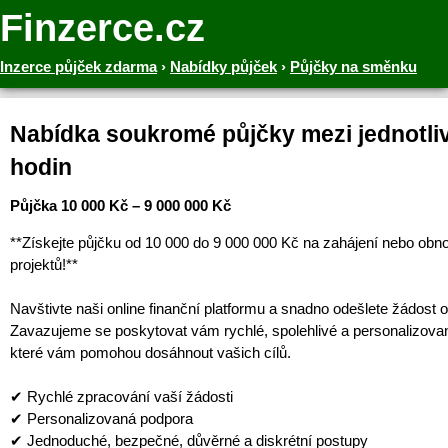
Finzerce.cz
Inzerce půjček zdarma
›
Nabídky půjček
›
Půjčky na směnku
Nabídka soukromé půjčky mezi jednotliv
hodin
Půjčka 10 000 Kč – 9 000 000 Kč
**Získejte půjčku od 10 000 do 9 000 000 Kč na zahájení nebo obn
projektů!**
Navštivte naši online finanční platformu a snadno odešlete žádost o
Zavazujeme se poskytovat vám rychlé, spolehlivé a personalizova
které vám pomohou dosáhnout vašich cílů.
✔ Rychlé zpracování vaší žádosti
✔ Personalizovaná podpora
✔ Jednoduché, bezpečné, důvěrné a diskrétní postupy