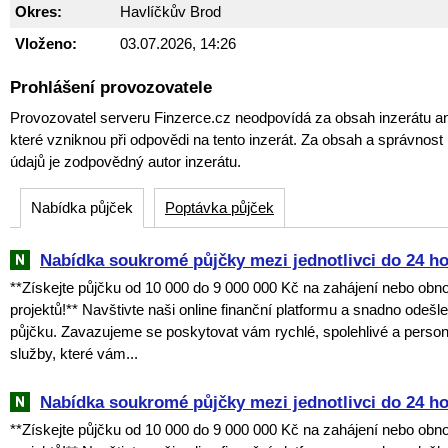
Okres:
Havlíčkův Brod
Vloženo:
03.07.2026, 14:26
Prohlášení provozovatele
Provozovatel serveru Finzerce.cz neodpovídá za obsah inzerátu an
které vzniknou při odpovědi na tento inzerát. Za obsah a správnos
údajů je zodpovědný autor inzerátu.
Nabídka půjček
Poptávka půjček
Nabídka soukromé půjčky mezi jednotlivci do 24 h
**Získejte půjčku od 10 000 do 9 000 000 Kč na zahájení nebo obn
projektů!** Navštivte naši online finanční platformu a snadno odešl
půjčku. Zavazujeme se poskytovat vám rychlé, spolehlivé a perso
služby, které vám...
Nabídka soukromé půjčky mezi jednotlivci do 24 h
**Získejte půjčku od 10 000 do 9 000 000 Kč na zahájení nebo obn