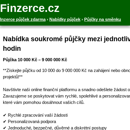
Finzerce.cz
Inzerce půjček zdarma
›
Nabídky půjček
›
Půjčky na směnku
Nabídka soukromé půjčky mezi jednotliv
hodin
Půjčka 10 000 Kč – 9 000 000 Kč
**Získejte půjčku od 10 000 do 9 000 000 Kč na zahájení nebo obn
projektů!**
Navštivte naši online finanční platformu a snadno odešlete žádost o
Zavazujeme se poskytovat vám rychlé, spolehlivé a personalizova
které vám pomohou dosáhnout vašich cílů.
✔ Rychlé zpracování vaší žádosti
✔ Personalizovaná podpora
✔ Jednoduché, bezpečné, důvěrné a diskrétní postupy