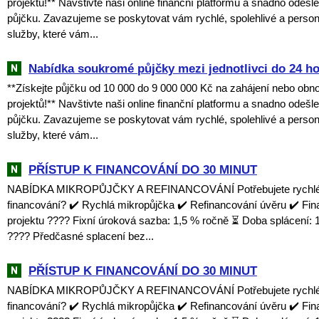
projektů!** Navštivte naši online finanční platformu a snadno odešl
půjčku. Zavazujeme se poskytovat vám rychlé, spolehlivé a perso
služby, které vám...
Nabídka soukromé půjčky mezi jednotlivci do 24 h
**Získejte půjčku od 10 000 do 9 000 000 Kč na zahájení nebo obn
projektů!** Navštivte naši online finanční platformu a snadno odešl
půjčku. Zavazujeme se poskytovat vám rychlé, spolehlivé a perso
služby, které vám...
PŘÍSTUP K FINANCOVÁNÍ DO 30 MINUT
NABÍDKA MIKROPŮJČKY A REFINANCOVÁNÍ Potřebujete rychlé a
financování? ✔️ Rychlá mikropůjčka ✔️ Refinancování úvěru ✔️ Fi
projektu ???? Fixní úroková sazba: 1,5 % ročně ⏳ Doba splácení: 1
???? Předčasné splacení bez...
PŘÍSTUP K FINANCOVÁNÍ DO 30 MINUT
NABÍDKA MIKROPŮJČKY A REFINANCOVÁNÍ Potřebujete rychlé a
financování? ✔️ Rychlá mikropůjčka ✔️ Refinancování úvěru ✔️ Fi