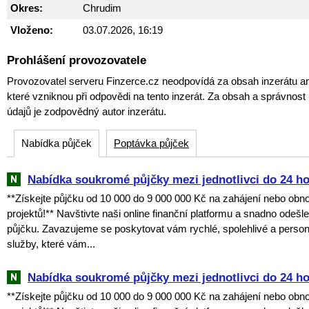
Okres:
Chrudim
Vloženo:
03.07.2026, 16:19
Prohlášení provozovatele
Provozovatel serveru Finzerce.cz neodpovídá za obsah inzerátu an
které vzniknou při odpovědi na tento inzerát. Za obsah a správnos
údajů je zodpovědný autor inzerátu.
Nabídka půjček
Poptávka půjček
Nabídka soukromé půjčky mezi jednotlivci do 24 h
**Získejte půjčku od 10 000 do 9 000 000 Kč na zahájení nebo obn
projektů!** Navštivte naši online finanční platformu a snadno odešl
půjčku. Zavazujeme se poskytovat vám rychlé, spolehlivé a perso
služby, které vám...
Nabídka soukromé půjčky mezi jednotlivci do 24 h
**Získejte půjčku od 10 000 do 9 000 000 Kč na zahájení nebo obn