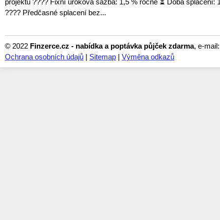
projektu ???? Fixní úroková sazba: 1,5 % ročně ⏳ Doba splácení: 1
???? Předčasné splacení bez...
© 2022
Finzerce.cz - nabídka a poptávka půjček zdarma
, e-mail
Ochrana osobních údajů
|
Sitemap
|
Výměna odkazů