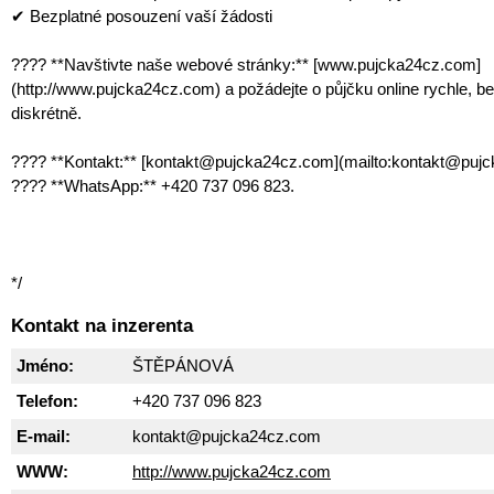
✔ Bezplatné posouzení vaší žádosti
???? **Navštivte naše webové stránky:** [www.pujcka24cz.com]
(http://www.pujcka24cz.com) a požádejte o půjčku online rychle, b
diskrétně.
???? **Kontakt:** [kontakt@pujcka24cz.com](mailto:kontakt@puj
???? **WhatsApp:** +420 737 096 823.
*/
Kontakt na inzerenta
Jméno:
ŠTĚPÁNOVÁ
Telefon:
+420 737 096 823
E-mail:
kontakt@pujcka24cz.com
WWW:
http://www.pujcka24cz.com