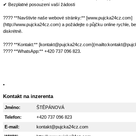
✔ Bezplatné posouzení vaší žádosti
???? **Navštivte naše webové stránky:** [www.pujcka24cz.com]
(http://www.pujcka24cz.com) a požádejte o půjčku online rychle, b
diskrétně.
???? **Kontakt:** [kontakt@pujcka24cz.com](mailto:kontakt@puj
???? **WhatsApp:** +420 737 096 823.
•
Kontakt na inzerenta
Jméno:
ŠTĚPÁNOVÁ
Telefon:
+420 737 096 823
E-mail:
kontakt@pujcka24cz.com