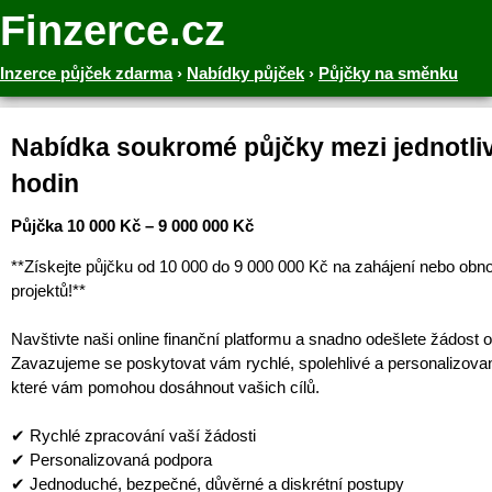
Finzerce.cz
Inzerce půjček zdarma
›
Nabídky půjček
›
Půjčky na směnku
Nabídka soukromé půjčky mezi jednotliv
hodin
Půjčka 10 000 Kč – 9 000 000 Kč
**Získejte půjčku od 10 000 do 9 000 000 Kč na zahájení nebo obn
projektů!**
Navštivte naši online finanční platformu a snadno odešlete žádost o
Zavazujeme se poskytovat vám rychlé, spolehlivé a personalizova
které vám pomohou dosáhnout vašich cílů.
✔ Rychlé zpracování vaší žádosti
✔ Personalizovaná podpora
✔ Jednoduché, bezpečné, důvěrné a diskrétní postupy