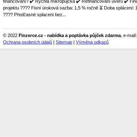
financování? ✔️ Rychlá mikropůjčka ✔️ Refinancování úvěru ✔️ Fi
projektu ???? Fixní úroková sazba: 1,5 % ročně ⏳ Doba splácení: 1
???? Předčasné splacení bez...
© 2022
Finzerce.cz - nabídka a poptávka půjček zdarma
, e-mail
Ochrana osobních údajů
|
Sitemap
|
Výměna odkazů