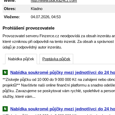
WWW:
http://www.pujcka24cz.com
Okres:
Kladno
Vloženo:
04.07.2026, 04:53
Prohlášení provozovatele
Provozovatel serveru Finzerce.cz neodpovídá za obsah inzerátu an
které vzniknou při odpovědi na tento inzerát. Za obsah a správnos
údajů je zodpovědný autor inzerátu.
Nabídka půjček
Poptávka půjček
Nabídka soukromé půjčky mezi jednotlivci do 24 h
**Získejte půjčku od 10 000 do 9 000 000 Kč na zahájení nebo obn
projektů!** Navštivte naši online finanční platformu a snadno odešl
půjčku. Zavazujeme se poskytovat vám rychlé, spolehlivé a perso
služby, které vám...
Nabídka soukromé půjčky mezi jednotlivci do 24 h