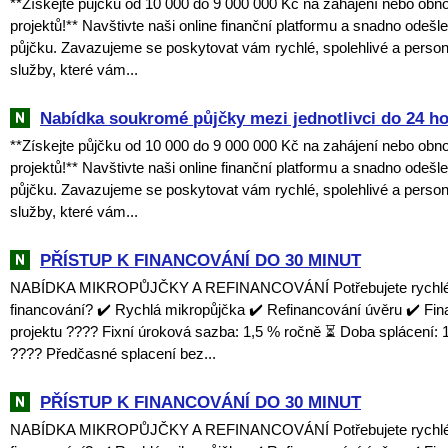
**Získejte půjčku od 10 000 do 9 000 000 Kč na zahájení nebo obn
projektů!** Navštivte naši online finanční platformu a snadno odešl
půjčku. Zavazujeme se poskytovat vám rychlé, spolehlivé a perso
služby, které vám...
Nabídka soukromé půjčky mezi jednotlivci do 24 h
**Získejte půjčku od 10 000 do 9 000 000 Kč na zahájení nebo obn
projektů!** Navštivte naši online finanční platformu a snadno odešl
půjčku. Zavazujeme se poskytovat vám rychlé, spolehlivé a perso
služby, které vám...
PŘÍSTUP K FINANCOVÁNÍ DO 30 MINUT
NABÍDKA MIKROPŮJČKY A REFINANCOVÁNÍ Potřebujete rychlé a
financování? ✔️ Rychlá mikropůjčka ✔️ Refinancování úvěru ✔️ Fi
projektu ???? Fixní úroková sazba: 1,5 % ročně ⏳ Doba splácení: 1
???? Předčasné splacení bez...
PŘÍSTUP K FINANCOVÁNÍ DO 30 MINUT
NABÍDKA MIKROPŮJČKY A REFINANCOVÁNÍ Potřebujete rychlé a