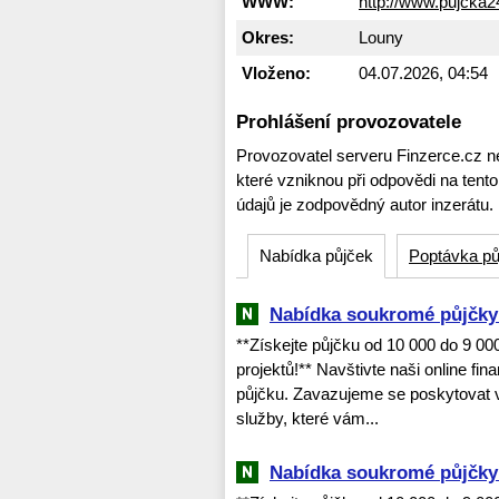
WWW:
http://www.pujcka
Okres:
Louny
Vloženo:
04.07.2026, 04:54
Prohlášení provozovatele
Provozovatel serveru Finzerce.cz n
které vzniknou při odpovědi na tent
údajů je zodpovědný autor inzerátu.
Nabídka půjček
Poptávka pů
Nabídka soukromé půjčky 
**Získejte půjčku od 10 000 do 9 0
projektů!** Navštivte naši online fi
půjčku. Zavazujeme se poskytovat v
služby, které vám...
Nabídka soukromé půjčky 