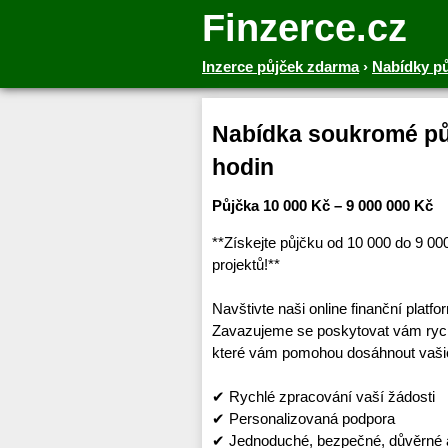
Finzerce.cz
Inzerce půjček zdarma
›
Nabídky p
Nabídka soukromé půj
hodin
Půjčka 10 000 Kč – 9 000 000 Kč
**Získejte půjčku od 10 000 do 9 0
projektů!**
Navštivte naši online finanční platf
Zavazujeme se poskytovat vám rychl
které vám pomohou dosáhnout vašic
✔ Rychlé zpracování vaší žádosti
✔ Personalizovaná podpora
✔ Jednoduché, bezpečné, důvěrné a