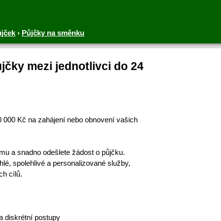
ůjček
›
Půjčky na směnku
čky mezi jednotlivci do 24
00 000 Kč na zahájení nebo obnovení vašich
ormu a snadno odešlete žádost o půjčku.
é, spolehlivé a personalizované služby,
h cílů.
 diskrétní postupy