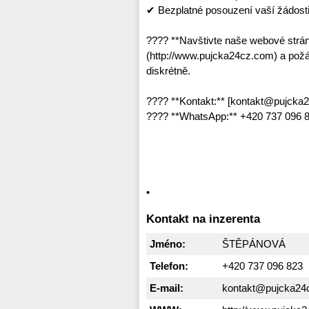
✔ Bezplatné posouzení vaší žádost
???? **Navštivte naše webové strá
(http://www.pujcka24cz.com) a požád
diskrétně.
???? **Kontakt:** [kontakt@pujcka
???? **WhatsApp:** +420 737 096 8
•
Kontakt na inzerenta
Jméno:
ŠTĚPÁNOVÁ
Telefon:
+420 737 096 823
E-mail:
kontakt@pujcka24