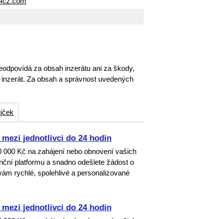
24cz.com
eodpovídá za obsah inzerátu ani za škody,
o inzerát. Za obsah a správnost uvedených
jček
mezi jednotlivci do 24 hodin
00 000 Kč na zahájení nebo obnovení vašich
nanční platformu a snadno odešlete žádost o
ám rychlé, spolehlivé a personalizované
mezi jednotlivci do 24 hodin