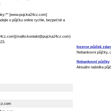
i
nky:** [www.pujcka24cz.com]
ejte o půjčku online rychle, bezpečně a
24cz.com](mailto:kontakt@pujcka24cz.com)
23.
Inzerce půjček zda
Nebankovní půjčky, ú
Nebankovní půjčky
Aktuální nabídka půj
cz.com