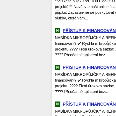
**Získejte půjčku od 10 000 do 9 0
projektů!** Navštivte naši online fi
půjčku. Zavazujeme se poskytovat v
služby, které vám...
PŘÍSTUP K FINANCOVÁNÍ
NABÍDKA MIKROPŮJČKY A REFINANC
financování? ✔️ Rychlá mikropůjčka
projektu ???? Fixní úroková sazba: 
???? Předčasné splacení bez...
PŘÍSTUP K FINANCOVÁNÍ
NABÍDKA MIKROPŮJČKY A REFINANC
financování? ✔️ Rychlá mikropůjčka
projektu ???? Fixní úroková sazba: 
???? Předčasné splacení bez...
PŘÍSTUP K FINANCOVÁNÍ
NABÍDKA MIKROPŮJČKY A REFINANC