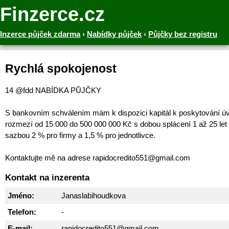
Finzerce.cz
Inzerce půjček zdarma
›
Nabídky půjček
›
Půjčky bez registru
Rychlá spokojenost
14 @fdd NABÍDKA PŮJČKY
S bankovním schválením mám k dispozici kapitál k poskytování ú
rozmezí od 15 000 do 500 000 000 Kč s dobou splácení 1 až 25 let
sazbou 2 % pro firmy a 1,5 % pro jednotlivce.
Kontaktujte mě na adrese rapidocredito551@gmail.com
Kontakt na inzerenta
Jméno:
Janaslabihoudkova
Telefon:
-
E-mail:
rapidocredito551@gmail.com