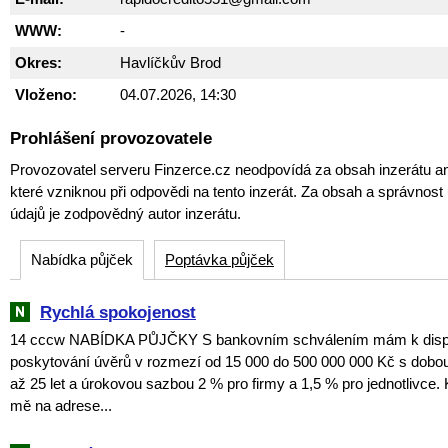
WWW:
-
Okres:
Havlíčkův Brod
Vloženo:
04.07.2026, 14:30
Prohlášení provozovatele
Provozovatel serveru Finzerce.cz neodpovídá za obsah inzerátu an
které vzniknou při odpovědi na tento inzerát. Za obsah a správnos
údajů je zodpovědný autor inzerátu.
Nabídka půjček
Poptávka půjček
Rychlá spokojenost
14 cccw NABÍDKA PŮJČKY S bankovním schválením mám k dispoz
poskytování úvěrů v rozmezí od 15 000 do 500 000 000 Kč s dobou
až 25 let a úrokovou sazbou 2 % pro firmy a 1,5 % pro jednotlivce. 
mě na adrese...