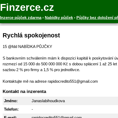
Finzerce.cz
Inzerce půjček zdarma
›
Nabídky půjček
›
Půjčky bez doložení p
Rychlá spokojenost
15 @fdd NABÍDKA PŮJČKY
S bankovním schválením mám k dispozici kapitál k poskytování ú
rozmezí od 15 000 do 500 000 000 Kč s dobou splácení 1 až 25 let
sazbou 2 % pro firmy a 1,5 % pro jednotlivce.
Kontaktujte mě na adrese rapidocredito551@gmail.com
Kontakt na inzerenta
Jméno:
Janaslabihoudkova
Telefon:
-
E-mail:
rapidocredito551@gmail.com