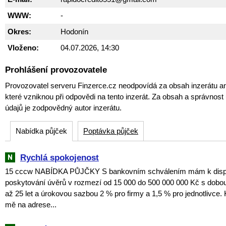
WWW:
-
Okres:
Hodonín
Vloženo:
04.07.2026, 14:30
Prohlášení provozovatele
Provozovatel serveru Finzerce.cz neodpovídá za obsah inzerátu an
které vzniknou při odpovědi na tento inzerát. Za obsah a správnos
údajů je zodpovědný autor inzerátu.
Nabídka půjček
Poptávka půjček
Rychlá spokojenost
15 cccw NABÍDKA PŮJČKY S bankovním schválením mám k dispoz
poskytování úvěrů v rozmezí od 15 000 do 500 000 000 Kč s dobou
až 25 let a úrokovou sazbou 2 % pro firmy a 1,5 % pro jednotlivce. 
mě na adrese...