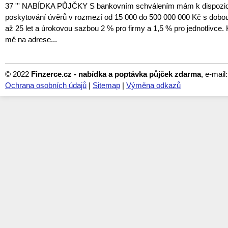
37 ''' NABÍDKA PŮJČKY S bankovním schválením mám k dispozici 
poskytování úvěrů v rozmezí od 15 000 do 500 000 000 Kč s dobou
až 25 let a úrokovou sazbou 2 % pro firmy a 1,5 % pro jednotlivce. 
mě na adrese...
© 2022
Finzerce.cz - nabídka a poptávka půjček zdarma
, e-mail
Ochrana osobních údajů
|
Sitemap
|
Výměna odkazů