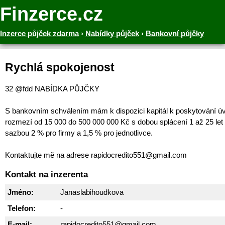
Finzerce.cz
Inzerce půjček zdarma
›
Nabídky půjček
›
Bankovní půjčky
Rychlá spokojenost
32 @fdd NABÍDKA PŮJČKY
S bankovním schválením mám k dispozici kapitál k poskytování ú
rozmezí od 15 000 do 500 000 000 Kč s dobou splácení 1 až 25 let
sazbou 2 % pro firmy a 1,5 % pro jednotlivce.
Kontaktujte mě na adrese rapidocredito551@gmail.com
Kontakt na inzerenta
Jméno:
Janaslabihoudkova
Telefon:
-
E-mail:
rapidocredito551@gmail.com