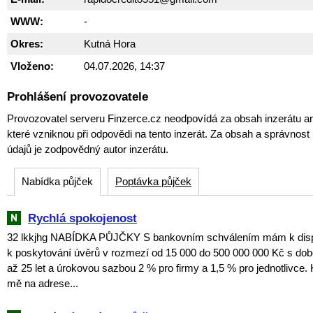
WWW:
-
Okres:
Kutná Hora
Vloženo:
04.07.2026, 14:37
Prohlášení provozovatele
Provozovatel serveru Finzerce.cz neodpovídá za obsah inzerátu an
které vzniknou při odpovědi na tento inzerát. Za obsah a správnos
údajů je zodpovědný autor inzerátu.
Nabídka půjček
Poptávka půjček
Rychlá spokojenost
32 lkkjhg NABÍDKA PŮJČKY S bankovním schválením mám k dispo
k poskytování úvěrů v rozmezí od 15 000 do 500 000 000 Kč s dob
až 25 let a úrokovou sazbou 2 % pro firmy a 1,5 % pro jednotlivce. 
mě na adrese...