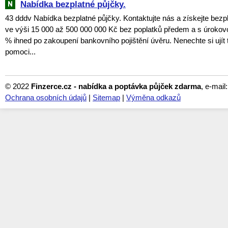
Nabídka bezplatné půjčky.
43 dddv Nabídka bezplatné půjčky. Kontaktujte nás a získejte bezp
ve výši 15 000 až 500 000 000 Kč bez poplatků předem a s úroko
% ihned po zakoupení bankovního pojištění úvěru. Nenechte si ujít tu
pomoci...
© 2022
Finzerce.cz - nabídka a poptávka půjček zdarma
, e-mail
Ochrana osobních údajů
|
Sitemap
|
Výměna odkazů