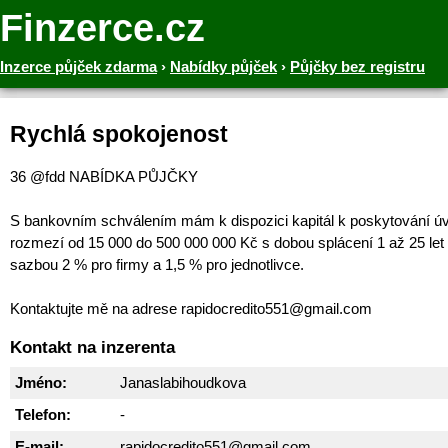
Finzerce.cz
Inzerce půjček zdarma
›
Nabídky půjček
›
Půjčky bez registru
Rychlá spokojenost
36 @fdd NABÍDKA PŮJČKY
S bankovním schválením mám k dispozici kapitál k poskytování ú
rozmezí od 15 000 do 500 000 000 Kč s dobou splácení 1 až 25 let
sazbou 2 % pro firmy a 1,5 % pro jednotlivce.
Kontaktujte mě na adrese rapidocredito551@gmail.com
Kontakt na inzerenta
Jméno:
Janaslabihoudkova
Telefon:
-
E-mail:
rapidocredito551@gmail.com