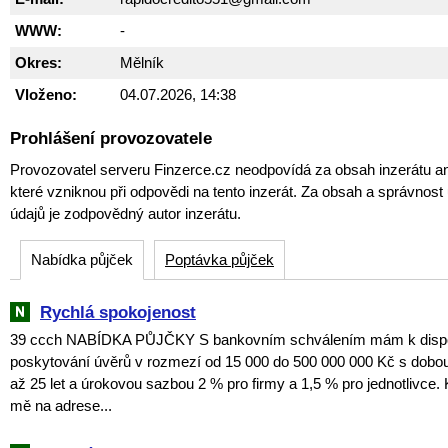
WWW:
-
Okres:
Mělník
Vloženo:
04.07.2026, 14:38
Prohlášení provozovatele
Provozovatel serveru Finzerce.cz neodpovídá za obsah inzerátu an
které vzniknou při odpovědi na tento inzerát. Za obsah a správnos
údajů je zodpovědný autor inzerátu.
Nabídka půjček
Poptávka půjček
Rychlá spokojenost
39 ccch NABÍDKA PŮJČKY S bankovním schválením mám k dispozi
poskytování úvěrů v rozmezí od 15 000 do 500 000 000 Kč s dobou
až 25 let a úrokovou sazbou 2 % pro firmy a 1,5 % pro jednotlivce. 
mě na adrese...