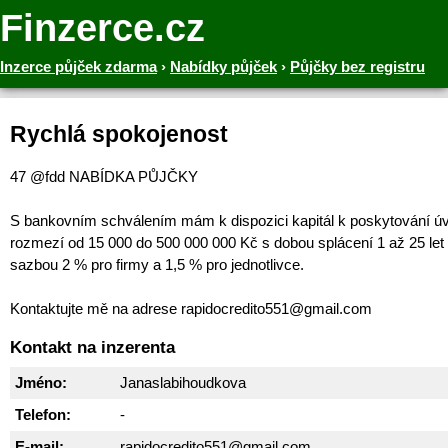
Finzerce.cz
Inzerce půjček zdarma
›
Nabídky půjček
›
Půjčky bez registru
Rychlá spokojenost
47 @fdd NABÍDKA PŮJČKY
S bankovním schválením mám k dispozici kapitál k poskytování ú
rozmezí od 15 000 do 500 000 000 Kč s dobou splácení 1 až 25 let
sazbou 2 % pro firmy a 1,5 % pro jednotlivce.
Kontaktujte mě na adrese rapidocredito551@gmail.com
Kontakt na inzerenta
Jméno:
Janaslabihoudkova
Telefon:
-
E-mail:
rapidocredito551@gmail.com