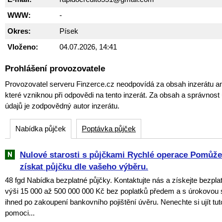
WWW:
-
Okres:
Písek
Vloženo:
04.07.2026, 14:41
Prohlášení provozovatele
Provozovatel serveru Finzerce.cz neodpovídá za obsah inzerátu an
které vzniknou při odpovědi na tento inzerát. Za obsah a správnos
údajů je zodpovědný autor inzerátu.
Nabídka půjček
Poptávka půjček
Nulové starosti s půjčkami Rychlé operace Pomů
získat půjčku dle vašeho výběru.
48 fgd Nabídka bezplatné půjčky. Kontaktujte nás a získejte bezpla
výši 15 000 až 500 000 000 Kč bez poplatků předem a s úrokovou
ihned po zakoupení bankovního pojištění úvěru. Nenechte si ujít tuto
pomoci...