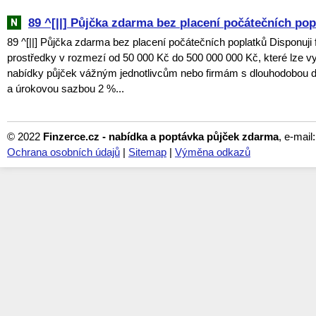
89 ^[||] Půjčka zdarma bez placení počátečních pop
89 ^[||] Půjčka zdarma bez placení počátečních poplatků Disponuji 
prostředky v rozmezí od 50 000 Kč do 500 000 000 Kč, které lze vy
nabídky půjček vážným jednotlivcům nebo firmám s dlouhodobou 
a úrokovou sazbou 2 %...
© 2022
Finzerce.cz - nabídka a poptávka půjček zdarma
, e-mail
Ochrana osobních údajů
|
Sitemap
|
Výměna odkazů