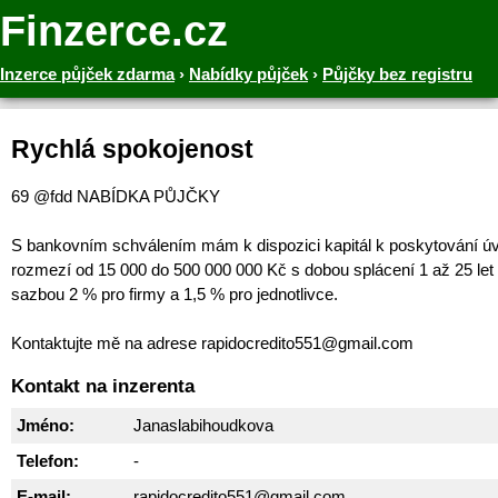
Finzerce.cz
Inzerce půjček zdarma
›
Nabídky půjček
›
Půjčky bez registru
Rychlá spokojenost
69 @fdd NABÍDKA PŮJČKY
S bankovním schválením mám k dispozici kapitál k poskytování ú
rozmezí od 15 000 do 500 000 000 Kč s dobou splácení 1 až 25 let
sazbou 2 % pro firmy a 1,5 % pro jednotlivce.
Kontaktujte mě na adrese rapidocredito551@gmail.com
Kontakt na inzerenta
Jméno:
Janaslabihoudkova
Telefon:
-
E-mail:
rapidocredito551@gmail.com