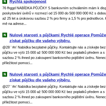
Rychlá spokojenost
76 fhggd NABÍDKA PŮJČKY S bankovním schválením mám k dispoz
poskytování úvěrů v rozmezí od 15 000 do 500 000 000 Kč s dobou
až 25 let a úrokovou sazbou 2 % pro firmy a 1,5 % pro jednotlivce. 
mě na adrese...
Nulové starosti s půjčkami Rychlé operace Pomů
získat půjčku dle vašeho výběru.
@28 ' #n' Nabídka bezplatné půjčky. Kontaktujte nás a získejte bez
půjčku ve výši 15 000 až 500 000 000 Kč bez poplatků předem a s
sazbou 2 % ihned po zakoupení bankovního pojištění úvěru. Nenechte
příležitost pomoci...
Nulové starosti s půjčkami Rychlé operace Pomů
získat půjčku dle vašeho výběru.
@27 ' #n' Nabídka bezplatné půjčky. Kontaktujte nás a získejte bez
půjčku ve výši 15 000 až 500 000 000 Kč bez poplatků předem a s
sazbou 2 % ihned po zakoupení bankovního pojištění úvěru. Nenechte
příležitost pomoci...