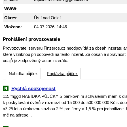
WWW:
-
Okres:
Ústí nad Orlicí
Vloženo:
04.07.2026, 14:46
Prohlášení provozovatele
Provozovatel serveru Finzerce.cz neodpovídá za obsah inzerátu an
které vzniknou při odpovědi na tento inzerát. Za obsah a správnos
údajů je zodpovědný autor inzerátu.
Nabídka půjček
Poptávka půjček
Rychlá spokojenost
115 fhggd NABÍDKA PŮJČKY S bankovním schválením mám k dispo
k poskytování úvěrů v rozmezí od 15 000 do 500 000 000 Kč s dob
až 25 let a úrokovou sazbou 2 % pro firmy a 1,5 % pro jednotlivce. 
mě na adrese...