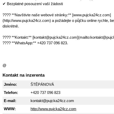
✔ Bezplatné posouzení vaší žádosti
???? **Navštivte naše webové stránky:** [www.pujcka24cz.com]
(http://www.pujcka24cz.com) a požádejte o půjčku online rychle, b
diskrétně.
???? **Kontakt:** [kontakt@pujcka24cz.com](mailto:kontakt@puj
???? **WhatsApp:** +420 737 096 823.
@
Kontakt na inzerenta
Jméno:
ŠTĚPÁNOVÁ
Telefon:
+420 737 096 823
E-mail:
kontakt@pujcka24cz.com
WWW:
http://www.pujcka24cz.com