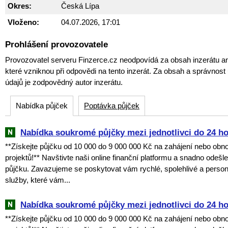
Okres:
Česká Lípa
Vloženo:
04.07.2026, 17:01
Prohlášení provozovatele
Provozovatel serveru Finzerce.cz neodpovídá za obsah inzerátu an
které vzniknou při odpovědi na tento inzerát. Za obsah a správnos
údajů je zodpovědný autor inzerátu.
Nabídka půjček
Poptávka půjček
Nabídka soukromé půjčky mezi jednotlivci do 24 h
**Získejte půjčku od 10 000 do 9 000 000 Kč na zahájení nebo obn
projektů!** Navštivte naši online finanční platformu a snadno odešl
půjčku. Zavazujeme se poskytovat vám rychlé, spolehlivé a perso
služby, které vám...
Nabídka soukromé půjčky mezi jednotlivci do 24 h
**Získejte půjčku od 10 000 do 9 000 000 Kč na zahájení nebo obn