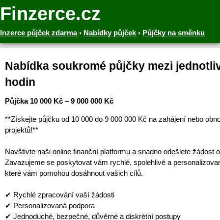
Finzerce.cz
Inzerce půjček zdarma
›
Nabídky půjček
›
Půjčky na směnku
Nabídka soukromé půjčky mezi jednotliv
hodin
Půjčka 10 000 Kč – 9 000 000 Kč
**Získejte půjčku od 10 000 do 9 000 000 Kč na zahájení nebo obn
projektů!**
Navštivte naši online finanční platformu a snadno odešlete žádost o
Zavazujeme se poskytovat vám rychlé, spolehlivé a personalizova
které vám pomohou dosáhnout vašich cílů.
✔ Rychlé zpracování vaší žádosti
✔ Personalizovaná podpora
✔ Jednoduché, bezpečné, důvěrné a diskrétní postupy