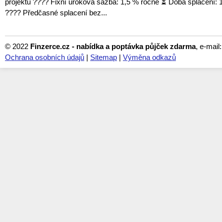
projektu ???? Fixní úroková sazba: 1,5 % ročně ⏳ Doba splácení: 1
???? Předčasné splacení bez...
© 2022
Finzerce.cz - nabídka a poptávka půjček zdarma
, e-mail
Ochrana osobních údajů
|
Sitemap
|
Výměna odkazů