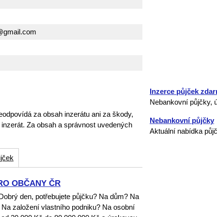
0@gmail.com
Inzerce půjček zda
Nebankovní půjčky, ú
eodpovídá za obsah inzerátu ani za škody,
Nebankovní půjčky
o inzerát. Za obsah a správnost uvedených
Aktuální nabídka půj
jček
RO OBČANY ČR
rý den, potřebujete půjčku? Na dům? Na
 Na založení vlastního podniku? Na osobní