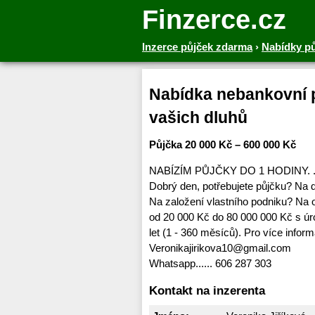
Finzerce.cz
Inzerce půjček zdarma
›
Nabídky p
Nabídka nebankovní p
vašich dluhů
Půjčka 20 000 Kč – 600 000 Kč
NABÍZÍM PŮJČKY DO 1 HODINY. ..
Dobrý den, potřebujete půjčku? Na
Na založení vlastního podniku? Na 
od 20 000 Kč do 80 000 000 Kč s úr
let (1 - 360 měsíců). Pro více info
Veronikajirikova10@gmail.com
Whatsapp...... 606 287 303
Kontakt na inzerenta