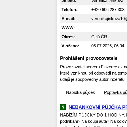
Jméno:
Veronika Jiříková
Telefon:
+420 606 287 303
E-mail:
veronikajirikova1
WWW:
-
Okres:
Celá ČR
Vloženo:
05.07.2026, 06:34
Prohlášení provozovatele
Provozovatel serveru Finzerce.cz n
které vzniknou při odpovědi na tent
údajů je zodpovědný autor inzerátu.
Nabídka půjček
Poptávka pů
NEBANKOVNÍ PŮJČKA P
NABÍZÍM PŮJČKY DO 1 HODINY. Dob
podnikání? Na koupi auta? Na kolo?