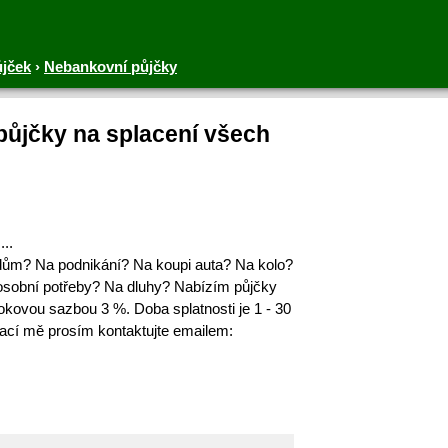
ůjček
›
Nebankovní půjčky
ůjčky na splacení všech
..
 dům? Na podnikání? Na koupi auta? Na kolo?
osobní potřeby? Na dluhy? Nabízím půjčky
okovou sazbou 3 %. Doba splatnosti je 1 - 30
rmací mě prosím kontaktujte emailem: