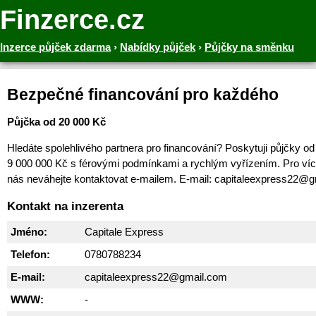
Finzerce.cz
Inzerce půjček zdarma
›
Nabídky půjček
›
Půjčky na směnku
Bezpečné financování pro každého
Půjčka od 20 000 Kč
Hledáte spolehlivého partnera pro financování? Poskytuji půjčky o
9 000 000 Kč s férovými podmínkami a rychlým vyřízením. Pro víc
nás neváhejte kontaktovat e-mailem. E-mail: capitaleexpress22@
Kontakt na inzerenta
Jméno:
Capitale Express
Telefon:
0780788234
E-mail:
capitaleexpress22@gmail.com
WWW:
-