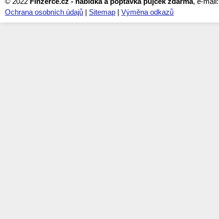
© 2022
Finzerce.cz - nabídka a poptávka půjček zdarma
, e-mail
Ochrana osobních údajů
|
Sitemap
|
Výměna odkazů