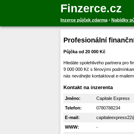
Finzerce.cz
Inzerce půjček zdarma
›
Nabídky p
Profesionální finančn
Půjčka od 20 000 Kč
Hledáte spolehlivého partnera pro f
9 000 000 Kč s férovými podmínkami
nás neváhejte kontaktovat e-maile
Kontakt na inzerenta
Jméno:
Capitale Express
Telefon:
0780788234
E-mail:
capitaleexpress2
WWW:
-