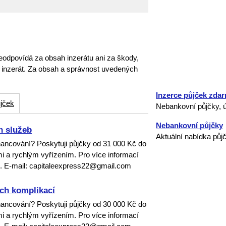
eodpovídá za obsah inzerátu ani za škody,
o inzerát. Za obsah a správnost uvedených
Inzerce půjček zda
jček
Nebankovní půjčky, ú
Nebankovní půjčky
h služeb
Aktuální nabídka půj
inancování? Poskytuji půjčky od 31 000 Kč do
 a rychlým vyřízením. Pro více informací
m. E-mail: capitaleexpress22@gmail.com
ch komplikací
inancování? Poskytuji půjčky od 30 000 Kč do
 a rychlým vyřízením. Pro více informací