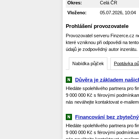
Okres:
Celá ČR
Vloženo:
05.07.2026, 10:04
Prohlášení provozovatele
Provozovatel serveru Finzerce.cz n
které vzniknou při odpovědi na tent
údajů je zodpovědný autor inzerátu.
Nabídka půjček
Poptávka pů
Důvěra je základem našic
Hledáte spolehlivého partnera pro f
9 000 000 Kč s férovými podmínkami
nás neváhejte kontaktovat e-maile
Financování bez zbytečný
Hledáte spolehlivého partnera pro f
9 000 000 Kč s férovými podmínkami