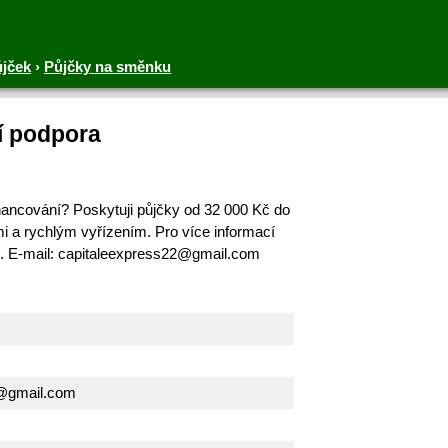
ůjček
›
Půjčky na směnku
í podpora
inancování? Poskytuji půjčky od 32 000 Kč do
 a rychlým vyřízením. Pro více informací
m. E-mail: capitaleexpress22@gmail.com
2@gmail.com