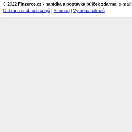
© 2022
Finzerce.cz - nabídka a poptávka půjček zdarma
, e-mail
Ochrana osobních údajů
|
Sitemap
|
Výměna odkazů