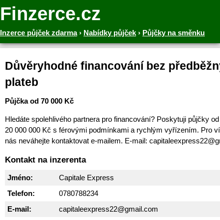
Finzerce.cz
Inzerce půjček zdarma
›
Nabídky půjček
›
Půjčky na směnku
Důvěryhodné financování bez předběž
plateb
Půjčka od 70 000 Kč
Hledáte spolehlivého partnera pro financování? Poskytuji půjčky o
20 000 000 Kč s férovými podmínkami a rychlým vyřízením. Pro ví
nás neváhejte kontaktovat e-mailem. E-mail: capitaleexpress22@
Kontakt na inzerenta
Jméno:
Capitale Express
Telefon:
0780788234
E-mail:
capitaleexpress22@gmail.com