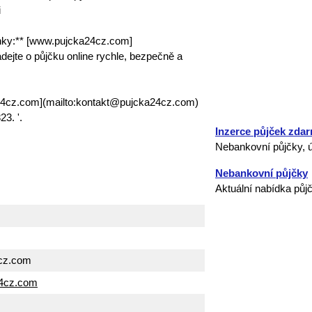
i
nky:** [www.pujcka24cz.com]
ejte o půjčku online rychle, bezpečně a
24cz.com](mailto:kontakt@pujcka24cz.com)
3. '.
Inzerce půjček zda
Nebankovní půjčky, ú
Nebankovní půjčky
Aktuální nabídka půj
cz.com
24cz.com