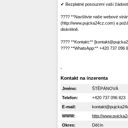
✔ Bezplatné posouzení vaší žádost
???? **Navštivte naše webové strá
(http://www.pujcka24cz.com) a požád
diskrétně.
???? **Kontakt:** [kontakt@pujcka
???? **WhatsApp:** +420 737 096 82
,
Kontakt na inzerenta
Jméno:
ŠTĚPÁNOVÁ
Telefon:
+420 737 096 823
E-mail:
kontakt@pujcka24
WWW:
http://www.pujcka
Okres:
Děčín