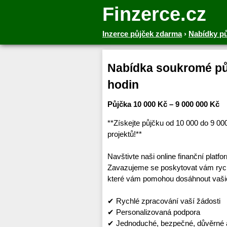
Finzerce.cz
Inzerce půjček zdarma
›
Nabídky p
Nabídka soukromé půj
hodin
Půjčka 10 000 Kč – 9 000 000 Kč
**Získejte půjčku od 10 000 do 9 0
projektů!**
Navštivte naši online finanční platf
Zavazujeme se poskytovat vám rychl
které vám pomohou dosáhnout vašic
✔ Rychlé zpracování vaší žádosti
✔ Personalizovaná podpora
✔ Jednoduché, bezpečné, důvěrné a