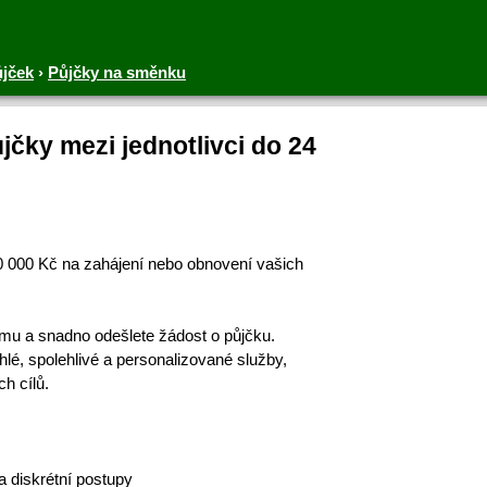
ůjček
›
Půjčky na směnku
čky mezi jednotlivci do 24
00 000 Kč na zahájení nebo obnovení vašich
ormu a snadno odešlete žádost o půjčku.
é, spolehlivé a personalizované služby,
h cílů.
 diskrétní postupy