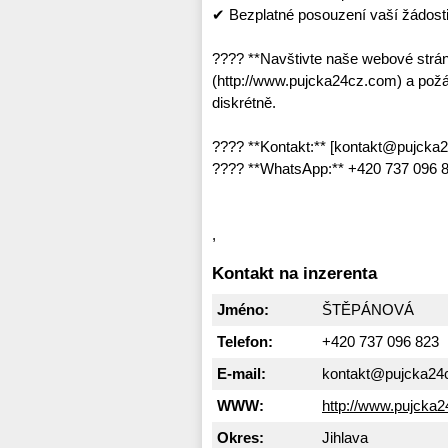
✔ Bezplatné posouzení vaší žádost
???? **Navštivte naše webové strá
(http://www.pujcka24cz.com) a požád
diskrétně.
???? **Kontakt:** [kontakt@pujcka
???? **WhatsApp:** +420 737 096 82
,
Kontakt na inzerenta
Jméno:
ŠTĚPÁNOVÁ
Telefon:
+420 737 096 823
E-mail:
kontakt@pujcka24
WWW:
http://www.pujcka
Okres:
Jihlava