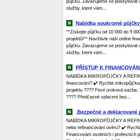
půjčku. Zavazujeme se poskytovat v
služby, které vám...
Nabídka soukromé půjčky 
**Získejte půjčku od 10 000 do 9 0
projektů!** Navštivte naši online fi
půjčku. Zavazujeme se poskytovat v
služby, které vám...
PŘÍSTUP K FINANCOVÁNÍ
NABÍDKA MIKROPŮJČKY A REFINANC
financování? ✔️ Rychlá mikropůjčka
projektu ???? Fixní úroková sazba: 
???? Předčasné splacení bez...
‎ ‎Bezpečné a deklarované 
NABÍDKA MIKROPŮJČKY A REFINAN
nebo refinancování úvěru? ✔️ Rychl
Financování osobních i profesních 