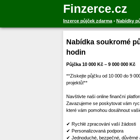
Finzerce.cz
Inzerce půjček zdarma
›
Nabídky p
Nabídka soukromé půj
hodin
Půjčka 10 000 Kč – 9 000 000 Kč
**Získejte půjčku od 10 000 do 9 0
projektů!**
Navštivte naši online finanční platf
Zavazujeme se poskytovat vám rychl
které vám pomohou dosáhnout vašic
✔ Rychlé zpracování vaší žádosti
✔ Personalizovaná podpora
✔ Jednoduché, bezpečné, důvěrné a