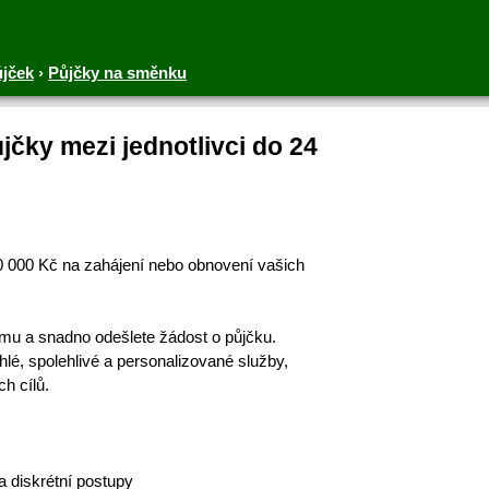
ůjček
›
Půjčky na směnku
čky mezi jednotlivci do 24
00 000 Kč na zahájení nebo obnovení vašich
ormu a snadno odešlete žádost o půjčku.
é, spolehlivé a personalizované služby,
h cílů.
 diskrétní postupy