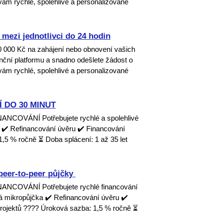
ám rychlé, spolehlivé a personalizované
mezi jednotlivci do 24 hodin
00 000 Kč na zahájení nebo obnovení vašich
nanční platformu a snadno odešlete žádost o
ám rychlé, spolehlivé a personalizované
 DO 30 MINUT
OVÁNÍ Potřebujete rychlé a spolehlivé
 ✔️ Refinancování úvěru ✔️ Financování
1,5 % ročně ⏳ Doba splácení: 1 až 35 let
peer-to-peer půjčky ‎
COVÁNÍ Potřebujete rychlé financování
á mikropůjčka ✔️ Refinancování úvěru ✔️
projektů ???? Úroková sazba: 1,5 % ročně ⏳