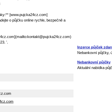
i
nky:** [www.pujcka24cz.com]
ejte o půjčku online rychle, bezpečně a
24cz.com](mailto:kontakt@pujcka24cz.com)
3. '.
Inzerce půjček zda
Nebankovní půjčky, ú
Nebankovní půjčky
Aktuální nabídka půj
cz.com
24cz.com