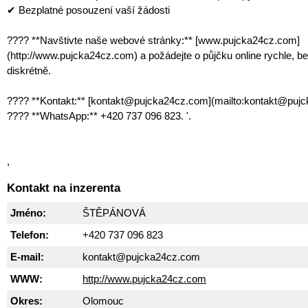
✔ Bezplatné posouzení vaší žádosti
???? **Navštivte naše webové stránky:** [www.pujcka24cz.com]
(http://www.pujcka24cz.com) a požádejte o půjčku online rychle, b
diskrétně.
???? **Kontakt:** [kontakt@pujcka24cz.com](mailto:kontakt@puj
???? **WhatsApp:** +420 737 096 823. '.
,
Kontakt na inzerenta
Jméno:
ŠTĚPÁNOVÁ
Telefon:
+420 737 096 823
E-mail:
kontakt@pujcka24cz.com
WWW:
http://www.pujcka24cz.com
Okres:
Olomouc