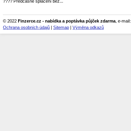
???? Předčasné splacení bez...
© 2022
Finzerce.cz - nabídka a poptávka půjček zdarma
, e-mail
Ochrana osobních údajů
|
Sitemap
|
Výměna odkazů