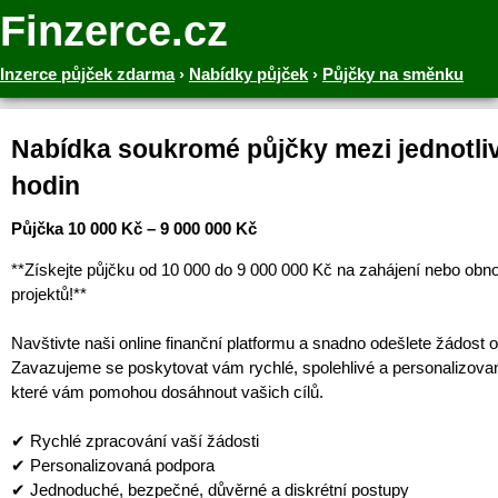
Finzerce.cz
Inzerce půjček zdarma
›
Nabídky půjček
›
Půjčky na směnku
Nabídka soukromé půjčky mezi jednotliv
hodin
Půjčka 10 000 Kč – 9 000 000 Kč
**Získejte půjčku od 10 000 do 9 000 000 Kč na zahájení nebo obn
projektů!**
Navštivte naši online finanční platformu a snadno odešlete žádost o
Zavazujeme se poskytovat vám rychlé, spolehlivé a personalizova
které vám pomohou dosáhnout vašich cílů.
✔ Rychlé zpracování vaší žádosti
✔ Personalizovaná podpora
✔ Jednoduché, bezpečné, důvěrné a diskrétní postupy