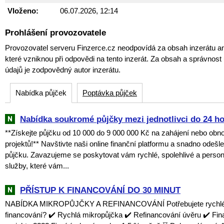
Vloženo:
06.07.2026, 12:14
Prohlášení provozovatele
Provozovatel serveru Finzerce.cz neodpovídá za obsah inzerátu an
které vzniknou při odpovědi na tento inzerát. Za obsah a správnos
údajů je zodpovědný autor inzerátu.
Nabídka půjček
Poptávka půjček
Nabídka soukromé půjčky mezi jednotlivci do 24 h
**Získejte půjčku od 10 000 do 9 000 000 Kč na zahájení nebo obn
projektů!** Navštivte naši online finanční platformu a snadno odešl
půjčku. Zavazujeme se poskytovat vám rychlé, spolehlivé a perso
služby, které vám...
PŘÍSTUP K FINANCOVÁNÍ DO 30 MINUT
NABÍDKA MIKROPŮJČKY A REFINANCOVÁNÍ Potřebujete rychlé a
financování? ✔️ Rychlá mikropůjčka ✔️ Refinancování úvěru ✔️ Fi