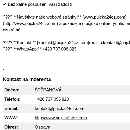
✔ Bezplatné posouzení vaší žádosti
???? **Navštivte naše webové stránky:** [www.pujcka24cz.com]
(http://www.pujcka24cz.com) a požádejte o půjčku online rychle, b
diskrétně.
???? **Kontakt:** [kontakt@pujcka24cz.com](mailto:kontakt@puj
???? **WhatsApp:** +420 737 096 823. '.
,
Kontakt na inzerenta
Jméno:
ŠTĚPÁNOVÁ
Telefon:
+420 737 096 823
E-mail:
kontakt@pujcka24cz.com
WWW:
http://www.pujcka24cz.com
Okres:
Ostrava