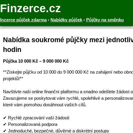
Finzerce.cz
Inzerce půjček zdarma
›
Nabídky půjček
›
Půjčky na směnku
Nabídka soukromé půjčky mezi jednotliv
hodin
Půjčka 10 000 Kč – 9 000 000 Kč
**Získejte půjčku od 10 000 do 9 000 000 Kč na zahájení nebo obn
projektů!**
Navštivte naši online finanční platformu a snadno odešlete žádost o
Zavazujeme se poskytovat vám rychlé, spolehlivé a personalizova
které vám pomohou dosáhnout vašich cílů.
✔ Rychlé zpracování vaší žádosti
✔ Personalizovaná podpora
✔ Jednoduché, bezpečné, důvěrné a diskrétní postupy