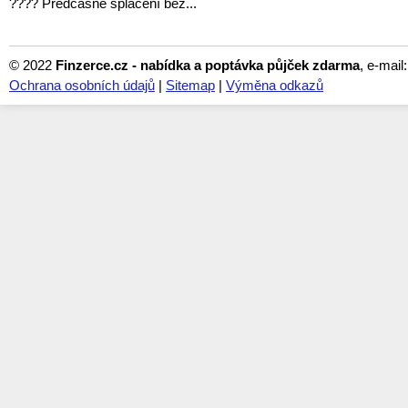
???? Předčasné splacení bez...
© 2022
Finzerce.cz - nabídka a poptávka půjček zdarma
, e-mail
Ochrana osobních údajů
|
Sitemap
|
Výměna odkazů