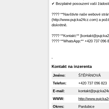
✔ Bezplatné posouzení vaší žádost
???? **Navštivte naše webové strá
(http://www.pujcka24cz.com) a požád
diskrétně.
???? **Kontakt:** [kontakt@pujcka
???? **WhatsApp:** +420 737 096 82
,
Kontakt na inzerenta
Jméno:
ŠTĚPÁNOVÁ
Telefon:
+420 737 096 823
E-mail:
kontakt@pujcka24
WWW:
http://www.pujcka
Okres:
Pardubice