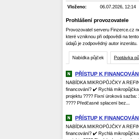
Vloženo:
06.07.2026, 12:14
Prohlášení provozovatele
Provozovatel serveru Finzerce.cz n
které vzniknou při odpovědi na tent
údajů je zodpovědný autor inzerátu.
Nabídka půjček
Poptávka pů
PŘÍSTUP K FINANCOVÁNÍ
NABÍDKA MIKROPŮJČKY A REFINANC
financování? ✔️ Rychlá mikropůjčka
projektu ???? Fixní úroková sazba: 
???? Předčasné splacení bez...
PŘÍSTUP K FINANCOVÁNÍ
NABÍDKA MIKROPŮJČKY A REFINANC
financování? ✔️ Rychlá mikropůjčka