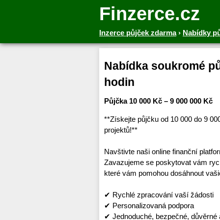
Finzerce.cz
Inzerce půjček zdarma
›
Nabídky p
Nabídka soukromé půj
hodin
Půjčka 10 000 Kč – 9 000 000 Kč
**Získejte půjčku od 10 000 do 9 0
projektů!**
Navštivte naši online finanční platf
Zavazujeme se poskytovat vám rychl
které vám pomohou dosáhnout vašic
✔ Rychlé zpracování vaší žádosti
✔ Personalizovaná podpora
✔ Jednoduché, bezpečné, důvěrné a