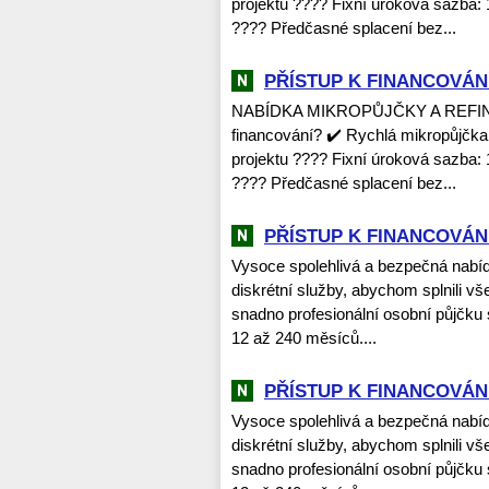
projektu ???? Fixní úroková sazba: 
???? Předčasné splacení bez...
PŘÍSTUP K FINANCOVÁNÍ
NABÍDKA MIKROPŮJČKY A REFINANC
financování? ✔️ Rychlá mikropůjčka
projektu ???? Fixní úroková sazba: 
???? Předčasné splacení bez...
PŘÍSTUP K FINANCOVÁNÍ
Vysoce spolehlivá a bezpečná nabí
diskrétní služby, abychom splnili vš
snadno profesionální osobní půjčku
12 až 240 měsíců....
PŘÍSTUP K FINANCOVÁNÍ
Vysoce spolehlivá a bezpečná nabí
diskrétní služby, abychom splnili vš
snadno profesionální osobní půjčku