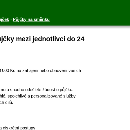
ůjček
›
Půjčky na směnku
čky mezi jednotlivci do 24
00 000 Kč na zahájení nebo obnovení vašich
ormu a snadno odešlete žádost o půjčku.
é, spolehlivé a personalizované služby,
h cílů.
 diskrétní postupy