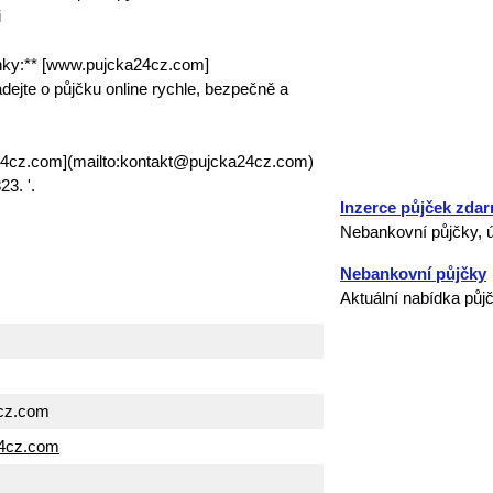
i
nky:** [www.pujcka24cz.com]
ejte o půjčku online rychle, bezpečně a
24cz.com](mailto:kontakt@pujcka24cz.com)
3. '.
Inzerce půjček zda
Nebankovní půjčky, ú
Nebankovní půjčky
Aktuální nabídka půj
cz.com
24cz.com