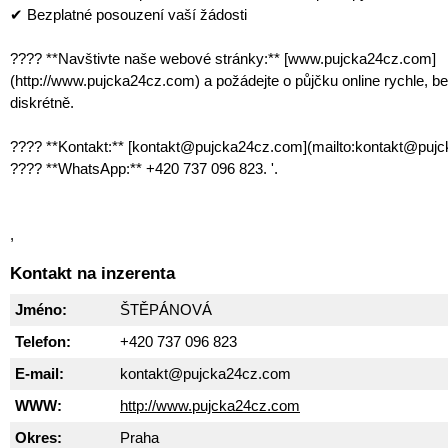
✔ Bezplatné posouzení vaší žádosti
???? **Navštivte naše webové stránky:** [www.pujcka24cz.com]
(http://www.pujcka24cz.com) a požádejte o půjčku online rychle, b
diskrétně.
???? **Kontakt:** [kontakt@pujcka24cz.com](mailto:kontakt@puj
???? **WhatsApp:** +420 737 096 823. '.
,
Kontakt na inzerenta
Jméno:
ŠTĚPÁNOVÁ
Telefon:
+420 737 096 823
E-mail:
kontakt@pujcka24cz.com
WWW:
http://www.pujcka24cz.com
Okres:
Praha