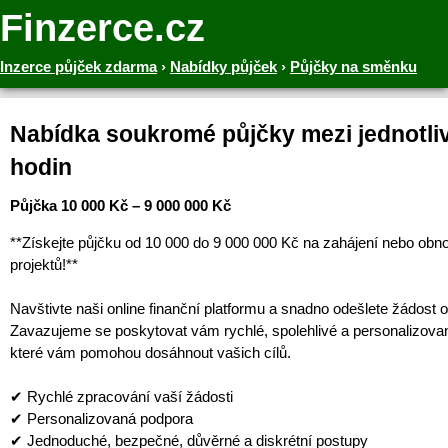
Finzerce.cz
Inzerce půjček zdarma
›
Nabídky půjček
›
Půjčky na směnku
Nabídka soukromé půjčky mezi jednotliv
hodin
Půjčka 10 000 Kč – 9 000 000 Kč
**Získejte půjčku od 10 000 do 9 000 000 Kč na zahájení nebo obn
projektů!**
Navštivte naši online finanční platformu a snadno odešlete žádost o
Zavazujeme se poskytovat vám rychlé, spolehlivé a personalizova
které vám pomohou dosáhnout vašich cílů.
✔ Rychlé zpracování vaší žádosti
✔ Personalizovaná podpora
✔ Jednoduché, bezpečné, důvěrné a diskrétní postupy