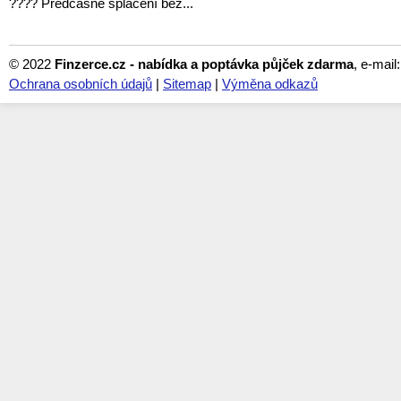
???? Předčasné splacení bez...
© 2022
Finzerce.cz - nabídka a poptávka půjček zdarma
, e-mail
Ochrana osobních údajů
|
Sitemap
|
Výměna odkazů