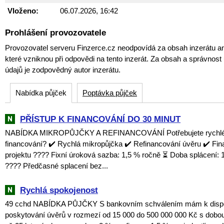
Vloženo:
06.07.2026, 16:42
Prohlášení provozovatele
Provozovatel serveru Finzerce.cz neodpovídá za obsah inzerátu an
které vzniknou při odpovědi na tento inzerát. Za obsah a správnos
údajů je zodpovědný autor inzerátu.
Nabídka půjček
Poptávka půjček
PŘÍSTUP K FINANCOVÁNÍ DO 30 MINUT
NABÍDKA MIKROPŮJČKY A REFINANCOVÁNÍ Potřebujete rychlé a
financování? ✔️ Rychlá mikropůjčka ✔️ Refinancování úvěru ✔️ Fi
projektu ???? Fixní úroková sazba: 1,5 % ročně ⏳ Doba splácení: 1
???? Předčasné splacení bez...
Rychlá spokojenost
49 cchd NABÍDKA PŮJČKY S bankovním schválením mám k dispozi
poskytování úvěrů v rozmezí od 15 000 do 500 000 000 Kč s dobou