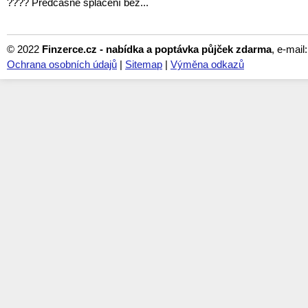
???? Předčasné splacení bez...
© 2022
Finzerce.cz - nabídka a poptávka půjček zdarma
, e-mail
Ochrana osobních údajů
|
Sitemap
|
Výměna odkazů