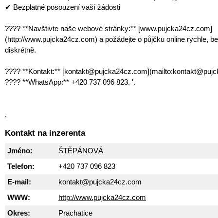
✔ Bezplatné posouzení vaší žádosti
???? **Navštivte naše webové stránky:** [www.pujcka24cz.com]
(http://www.pujcka24cz.com) a požádejte o půjčku online rychle, b
diskrétně.
???? **Kontakt:** [kontakt@pujcka24cz.com](mailto:kontakt@puj
???? **WhatsApp:** +420 737 096 823. '.
,
Kontakt na inzerenta
Jméno:
ŠTĚPÁNOVÁ
Telefon:
+420 737 096 823
E-mail:
kontakt@pujcka24cz.com
WWW:
http://www.pujcka24cz.com
Okres:
Prachatice