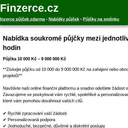
Finzerce.cz
Inzerce půjček zdarma
›
Nabídky půjček
›
Půjčky na směnku
Nabídka soukromé půjčky mezi jednotliv
hodin
Půjčka 10 000 Kč – 9 000 000 Kč
**Získejte půjčku od 10 000 do 9 000 000 Kč na zahájení nebo obn
projektů!**
Navštivte naši online finanční platformu a snadno odešlete žádost o
Zavazujeme se poskytovat vám rychlé, spolehlivé a personalizova
které vám pomohou dosáhnout vašich cílů.
✔ Rychlé zpracování vaší žádosti
✔ Personalizovaná podpora
✔ Jednoduché, bezpečné, důvěrné a diskrétní postupy