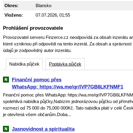
Okres:
Blansko
Vloženo:
07.07.2026, 01:55
Prohlášení provozovatele
Provozovatel serveru Finzerce.cz neodpovídá za obsah inzerátu an
které vzniknou při odpovědi na tento inzerát. Za obsah a správnos
údajů je zodpovědný autor inzerátu.
Nabídka půjček
Poptávka půjček
Finanční pomoc přes
WhatsApp: https://wa.me/qr/IVP7GB6LKFNMF1
Finanční pomoc přes WhatsApp: https://wa.me/qr/IVP7GB6LKFNM
spolehlivá nabídka půjčky,Nabízím jednorázovou půjčku od přímého
rozmezí od 75 000 do 75,000 000Kč. Tato nabídka platí v celé Česk
je otevřená všem občanům.Doba...
Jasnovidnost a spiritualita