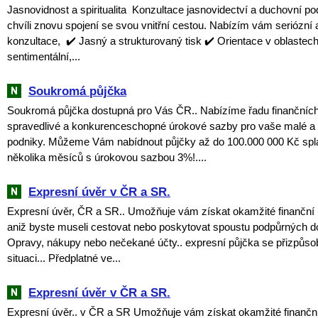
Jasnovidnost a spiritualita ‎ Konzultace jasnovidectví a duchovní p
chvíli znovu spojení se svou vnitřní cestou. Nabízím vám seriózní
konzultace, ‎ ✔️ Jasný a strukturovaný tisk ✔️ Orientace v oblastech
sentimentální,...
Soukromá půjčka
Soukromá půjčka dostupná pro Vás ČR.. Nabízíme řadu finančních
spravedlivé a konkurenceschopné úrokové sazby pro vaše malé a 
podniky. Můžeme Vám nabídnout půjčky až do 100.000 000 Kč sp
několika měsíců s úrokovou sazbou 3%!....
Expresní úvěr v ČR a SR.
Expresní úvěr, ČR a SR.. Umožňuje vám získat okamžité finanční 
aniž byste museli cestovat nebo poskytovat spoustu podpůrných 
Opravy, nákupy nebo nečekané účty.. expresní půjčka se přizpůso
situaci... Předplatné ve...
Expresní úvěr v ČR a SR.
Expresní úvěr.. v ČR a SR Umožňuje vám získat okamžité finanční