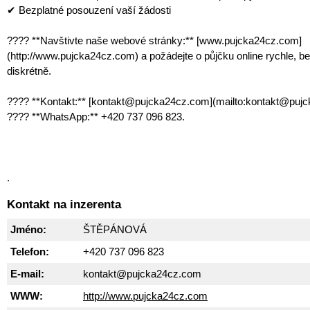
✔ Bezplatné posouzení vaší žádosti
???? **Navštivte naše webové stránky:** [www.pujcka24cz.com]
(http://www.pujcka24cz.com) a požádejte o půjčku online rychle, b
diskrétně.
???? **Kontakt:** [kontakt@pujcka24cz.com](mailto:kontakt@puj
???? **WhatsApp:** +420 737 096 823.
.
Kontakt na inzerenta
Jméno:
ŠTĚPÁNOVÁ
Telefon:
+420 737 096 823
E-mail:
kontakt@pujcka24cz.com
WWW:
http://www.pujcka24cz.com