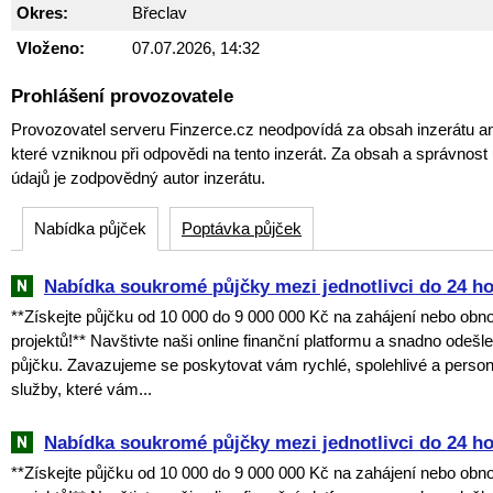
Okres:
Břeclav
Vloženo:
07.07.2026, 14:32
Prohlášení provozovatele
Provozovatel serveru Finzerce.cz neodpovídá za obsah inzerátu an
které vzniknou při odpovědi na tento inzerát. Za obsah a správnos
údajů je zodpovědný autor inzerátu.
Nabídka půjček
Poptávka půjček
Nabídka soukromé půjčky mezi jednotlivci do 24 h
**Získejte půjčku od 10 000 do 9 000 000 Kč na zahájení nebo obn
projektů!** Navštivte naši online finanční platformu a snadno odešl
půjčku. Zavazujeme se poskytovat vám rychlé, spolehlivé a perso
služby, které vám...
Nabídka soukromé půjčky mezi jednotlivci do 24 h
**Získejte půjčku od 10 000 do 9 000 000 Kč na zahájení nebo obn