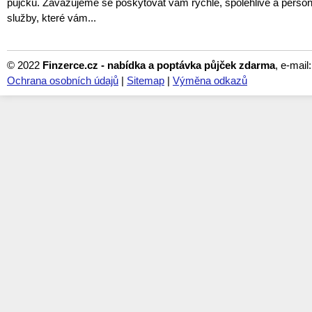
půjčku. Zavazujeme se poskytovat vám rychlé, spolehlivé a perso
služby, které vám...
© 2022
Finzerce.cz - nabídka a poptávka půjček zdarma
, e-mail
Ochrana osobních údajů
|
Sitemap
|
Výměna odkazů