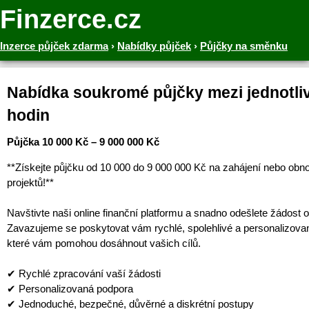
Finzerce.cz
Inzerce půjček zdarma
›
Nabídky půjček
›
Půjčky na směnku
Nabídka soukromé půjčky mezi jednotliv
hodin
Půjčka 10 000 Kč – 9 000 000 Kč
**Získejte půjčku od 10 000 do 9 000 000 Kč na zahájení nebo obn
projektů!**
Navštivte naši online finanční platformu a snadno odešlete žádost o
Zavazujeme se poskytovat vám rychlé, spolehlivé a personalizova
které vám pomohou dosáhnout vašich cílů.
✔ Rychlé zpracování vaší žádosti
✔ Personalizovaná podpora
✔ Jednoduché, bezpečné, důvěrné a diskrétní postupy