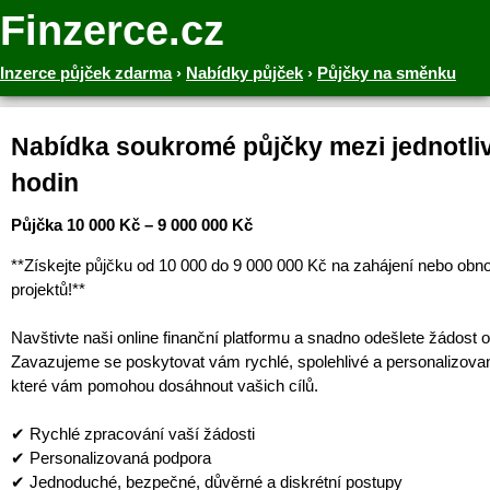
Finzerce.cz
Inzerce půjček zdarma
›
Nabídky půjček
›
Půjčky na směnku
Nabídka soukromé půjčky mezi jednotliv
hodin
Půjčka 10 000 Kč – 9 000 000 Kč
**Získejte půjčku od 10 000 do 9 000 000 Kč na zahájení nebo obn
projektů!**
Navštivte naši online finanční platformu a snadno odešlete žádost o
Zavazujeme se poskytovat vám rychlé, spolehlivé a personalizova
které vám pomohou dosáhnout vašich cílů.
✔ Rychlé zpracování vaší žádosti
✔ Personalizovaná podpora
✔ Jednoduché, bezpečné, důvěrné a diskrétní postupy