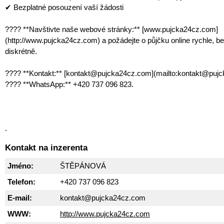
✔ Bezplatné posouzení vaší žádosti
???? **Navštivte naše webové stránky:** [www.pujcka24cz.com]
(http://www.pujcka24cz.com) a požádejte o půjčku online rychle, b
diskrétně.
???? **Kontakt:** [kontakt@pujcka24cz.com](mailto:kontakt@puj
???? **WhatsApp:** +420 737 096 823.
.
Kontakt na inzerenta
Jméno:
ŠTĚPÁNOVÁ
Telefon:
+420 737 096 823
E-mail:
kontakt@pujcka24cz.com
WWW:
http://www.pujcka24cz.com