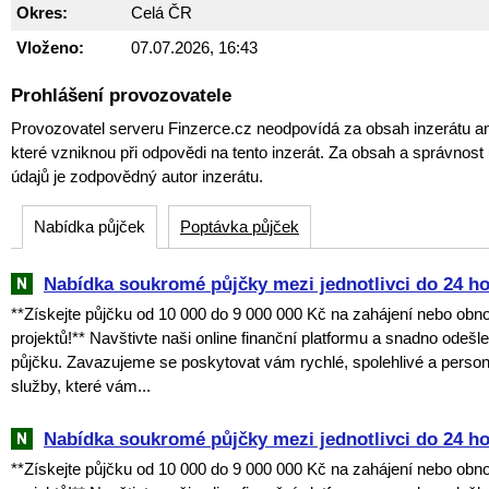
Okres:
Celá ČR
Vloženo:
07.07.2026, 16:43
Prohlášení provozovatele
Provozovatel serveru Finzerce.cz neodpovídá za obsah inzerátu an
které vzniknou při odpovědi na tento inzerát. Za obsah a správnos
údajů je zodpovědný autor inzerátu.
Nabídka půjček
Poptávka půjček
Nabídka soukromé půjčky mezi jednotlivci do 24 h
**Získejte půjčku od 10 000 do 9 000 000 Kč na zahájení nebo obn
projektů!** Navštivte naši online finanční platformu a snadno odešl
půjčku. Zavazujeme se poskytovat vám rychlé, spolehlivé a perso
služby, které vám...
Nabídka soukromé půjčky mezi jednotlivci do 24 h
**Získejte půjčku od 10 000 do 9 000 000 Kč na zahájení nebo obn