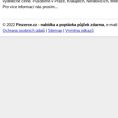
výdělečně činné. Působíme v Praze, Kralupech, Neratovicích, Mělní
Pro více informací nás prosím...
© 2022
Finzerce.cz - nabídka a poptávka půjček zdarma
, e-mail
Ochrana osobních údajů
|
Sitemap
|
Výměna odkazů