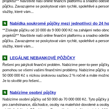
projektů!** Navštivte naši online finanční platformu a snadno odešl
půjčku. Zavazujeme se poskytovat vám rychlé, spolehlivé a perso
služby, které vám...
Nabídka soukromé půjčky mezi jednotlivci do 24 h
**Získejte půjčku od 10 000 do 9 000 000 Kč na zahájení nebo obn
projektů!** Navštivte naši online finanční platformu a snadno odešl
půjčku. Zavazujeme se poskytovat vám rychlé, spolehlivé a perso
služby, které vám...
LEGÁLNE NEBANKOVÉ PÔŽIČKY
Řešení pro jakýkoli finanční problém. Nabízíme peer-to-peer půjčk
pomohou se všemi vašimi finančními problémy. Nabízíme půjčky o
50 000 000 Kč s nízkou úrokovou sazbou 2 % ročně a máte možnos
Je to skvělé pro řešení...
Nabízíme osobní půjčky
Nabízíme osobní půjčky od 50 000 do 70 000 000 Kč. Tyto půjčky 
pro zaměstnance, důchodce, osoby na mateřské dovolené a osob