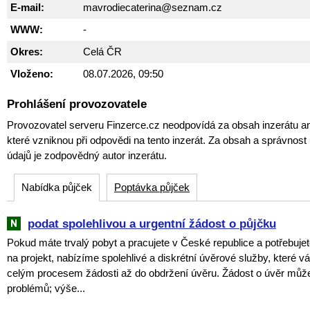
E-mail:
mavrodiecaterina@seznam.cz
WWW:
-
Okres:
Celá ČR
Vloženo:
08.07.2026, 09:50
Prohlášení provozovatele
Provozovatel serveru Finzerce.cz neodpovídá za obsah inzerátu an
které vzniknou při odpovědi na tento inzerát. Za obsah a správnos
údajů je zodpovědný autor inzerátu.
Nabídka půjček
Poptávka půjček
podat spolehlivou a urgentní žádost o půjčku
Pokud máte trvalý pobyt a pracujete v České republice a potřebujet
na projekt, nabízíme spolehlivé a diskrétní úvěrové služby, které
celým procesem žádosti až do obdržení úvěru. Žádost o úvěr můž
problémů; výše...