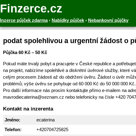
Finzerce.cz
Inzerce půjček zdarma
›
Nabídky půjček
›
Nebankovní půjčky
podat spolehlivou a urgentní žádost o p
Půjčka 60 Kč – 50 Kč
Pokud máte trvalý pobyt a pracujete v České republice a potřebujet
na projekt, nabízíme spolehlivé a diskrétní úvěrové služby, které
celým procesem žádosti až do obdržení úvěru. Žádost o úvěr můž
problémů; výše úvěru se pohybuje od 60 000 Kč do 50 000 000 Kč.
Pro další informace nás prosím kontaktujte přímo e-mailem na adr
mavrodiecaterina@seznam.cz nebo telefonicky na čísle +420 704
Kontakt na inzerenta
Jméno:
ecaterina
Telefon:
+420704725825