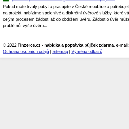
Pokud máte trvalý pobyt a pracujete v České republice a potřebujet
na projekt, nabízíme spolehlivé a diskrétní úvěrové služby, které
celým procesem žádosti až do obdržení úvěru. Žádost o úvěr můž
problémů; výše úvěru...
© 2022
Finzerce.cz - nabídka a poptávka půjček zdarma
, e-mail
Ochrana osobních údajů
|
Sitemap
|
Výměna odkazů