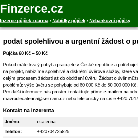
Finzerce.cz
Inzerce půjček zdarma
›
Nabídky půjček
›
Nebankovní půjčky
podat spolehlivou a urgentní žádost o p
Půjčka 60 Kč – 50 Kč
Pokud máte trvalý pobyt a pracujete v České republice a potřebujet
na projekt, nabízíme spolehlivé a diskrétní úvěrové služby, které
celým procesem žádosti až do obdržení úvěru. Žádost o úvěr můž
problémů; výše úvěru se pohybuje od 60 000 Kč do 50 000 000 Kč.
Pro další informace nás prosím kontaktujte přímo e-mailem na adr
mavrodiecaterina@seznam.cz nebo telefonicky na čísle +420 704
Kontakt na inzerenta
Jméno:
ecaterina
Telefon:
+420704725825