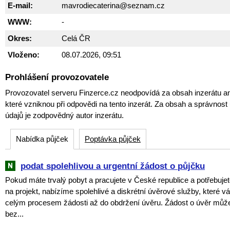
E-mail:
mavrodiecaterina@seznam.cz
WWW:
-
Okres:
Celá ČR
Vloženo:
08.07.2026, 09:51
Prohlášení provozovatele
Provozovatel serveru Finzerce.cz neodpovídá za obsah inzerátu an
které vzniknou při odpovědi na tento inzerát. Za obsah a správnos
údajů je zodpovědný autor inzerátu.
Nabídka půjček
Poptávka půjček
podat spolehlivou a urgentní žádost o půjčku
Pokud máte trvalý pobyt a pracujete v České republice a potřebujet
na projekt, nabízíme spolehlivé a diskrétní úvěrové služby, které
celým procesem žádosti až do obdržení úvěru. Žádost o úvěr můž
bez...