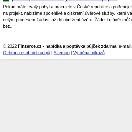
Pokud máte trvalý pobyt a pracujete v České republice a potřebujet
na projekt, nabízíme spolehlivé a diskrétní úvěrové služby, které
celým procesem žádosti až do obdržení úvěru. Žádost o úvěr můž
bez...
© 2022
Finzerce.cz - nabídka a poptávka půjček zdarma
, e-mail
Ochrana osobních údajů
|
Sitemap
|
Výměna odkazů