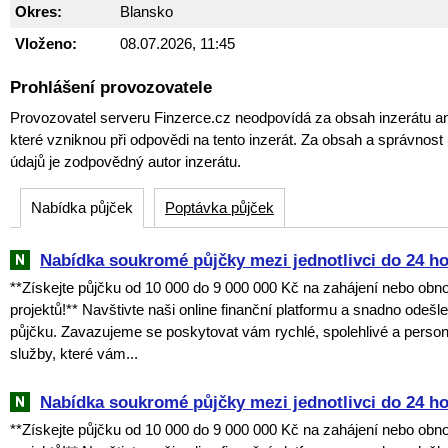
Okres:
Blansko
Vloženo:
08.07.2026, 11:45
Prohlášení provozovatele
Provozovatel serveru Finzerce.cz neodpovídá za obsah inzerátu an
které vzniknou při odpovědi na tento inzerát. Za obsah a správnos
údajů je zodpovědný autor inzerátu.
Nabídka půjček
Poptávka půjček
Nabídka soukromé půjčky mezi jednotlivci do 24 h
**Získejte půjčku od 10 000 do 9 000 000 Kč na zahájení nebo obn
projektů!** Navštivte naši online finanční platformu a snadno odešl
půjčku. Zavazujeme se poskytovat vám rychlé, spolehlivé a perso
služby, které vám...
Nabídka soukromé půjčky mezi jednotlivci do 24 h
**Získejte půjčku od 10 000 do 9 000 000 Kč na zahájení nebo obn