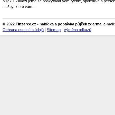
půjčku. Zavazujeme se poskytovat vám rychlé, spolehlivé a perso
služby, které vám...
© 2022
Finzerce.cz - nabídka a poptávka půjček zdarma
, e-mail
Ochrana osobních údajů
|
Sitemap
|
Výměna odkazů