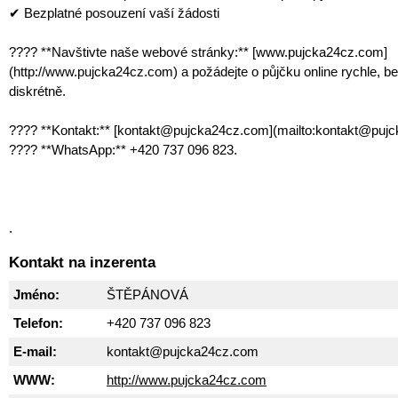
✔ Bezplatné posouzení vaší žádosti
???? **Navštivte naše webové stránky:** [www.pujcka24cz.com]
(http://www.pujcka24cz.com) a požádejte o půjčku online rychle, b
diskrétně.
???? **Kontakt:** [kontakt@pujcka24cz.com](mailto:kontakt@puj
???? **WhatsApp:** +420 737 096 823.
.
Kontakt na inzerenta
Jméno:
ŠTĚPÁNOVÁ
Telefon:
+420 737 096 823
E-mail:
kontakt@pujcka24cz.com
WWW:
http://www.pujcka24cz.com