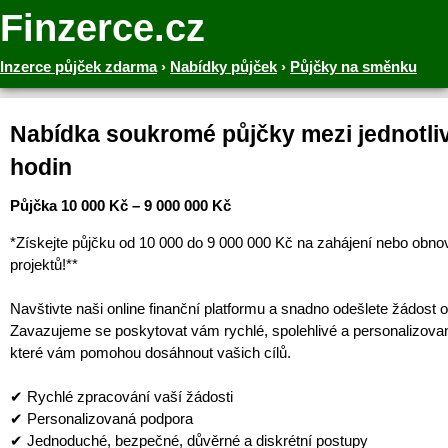
Finzerce.cz
Inzerce půjček zdarma
›
Nabídky půjček
›
Půjčky na směnku
Nabídka soukromé půjčky mezi jednotliv
hodin
Půjčka 10 000 Kč – 9 000 000 Kč
*Získejte půjčku od 10 000 do 9 000 000 Kč na zahájení nebo obno
projektů!**
Navštivte naši online finanční platformu a snadno odešlete žádost o
Zavazujeme se poskytovat vám rychlé, spolehlivé a personalizova
které vám pomohou dosáhnout vašich cílů.
✔ Rychlé zpracování vaší žádosti
✔ Personalizovaná podpora
✔ Jednoduché, bezpečné, důvěrné a diskrétní postupy