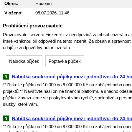
Okres:
Hodonín
Vloženo:
08.07.2026, 11:46
Prohlášení provozovatele
Provozovatel serveru Finzerce.cz neodpovídá za obsah inzerátu an
které vzniknou při odpovědi na tento inzerát. Za obsah a správnos
údajů je zodpovědný autor inzerátu.
Nabídka půjček
Poptávka půjček
Nabídka soukromé půjčky mezi jednotlivci do 24 h
**Získejte půjčku od 10 000 do 9 000 000 Kč na zahájení nebo obn
projektů!** Navštivte naši online finanční platformu a snadno odešl
půjčku. Zavazujeme se poskytovat vám rychlé, spolehlivé a perso
služby, které vám...
Nabídka soukromé půjčky mezi jednotlivci do 24 h
**Získejte půjčku od 10 000 do 9 000 000 Kč na zahájení nebo obn