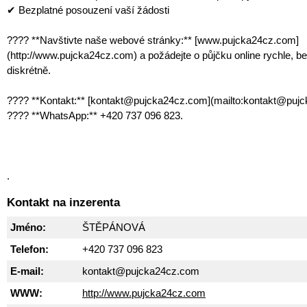
✔ Bezplatné posouzení vaší žádosti
???? **Navštivte naše webové stránky:** [www.pujcka24cz.com]
(http://www.pujcka24cz.com) a požádejte o půjčku online rychle, b
diskrétně.
???? **Kontakt:** [kontakt@pujcka24cz.com](mailto:kontakt@puj
???? **WhatsApp:** +420 737 096 823.
.
Kontakt na inzerenta
Jméno:
ŠTĚPÁNOVÁ
Telefon:
+420 737 096 823
E-mail:
kontakt@pujcka24cz.com
WWW:
http://www.pujcka24cz.com