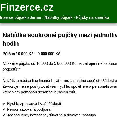
Finzerce.cz
Inzerce půjček zdarma
›
Nabídky půjček
›
Půjčky na směnku
Nabídka soukromé půjčky mezi jednotliv
hodin
Půjčka 10 000 Kč – 9 000 000 Kč
*Získejte půjčku od 10 000 do 9 000 000 Kč na zahájení nebo obno
projektů!**
Navštivte naši online finanční platformu a snadno odešlete žádost o
Zavazujeme se poskytovat vám rychlé, spolehlivé a personalizova
které vám pomohou dosáhnout vašich cílů.
✔ Rychlé zpracování vaší žádosti
✔ Personalizovaná podpora
✔ Jednoduché, bezpečné, důvěrné a diskrétní postupy