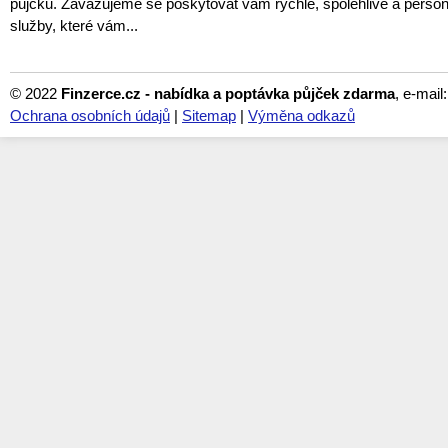
půjčku. Zavazujeme se poskytovat vám rychlé, spolehlivé a perso
služby, které vám...
© 2022
Finzerce.cz - nabídka a poptávka půjček zdarma
, e-mail
Ochrana osobních údajů
|
Sitemap
|
Výměna odkazů