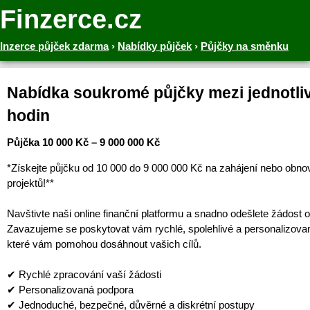
Finzerce.cz
Inzerce půjček zdarma
›
Nabídky půjček
›
Půjčky na směnku
Nabídka soukromé půjčky mezi jednotliv
hodin
Půjčka 10 000 Kč – 9 000 000 Kč
*Získejte půjčku od 10 000 do 9 000 000 Kč na zahájení nebo obno
projektů!**
Navštivte naši online finanční platformu a snadno odešlete žádost o
Zavazujeme se poskytovat vám rychlé, spolehlivé a personalizova
které vám pomohou dosáhnout vašich cílů.
✔ Rychlé zpracování vaší žádosti
✔ Personalizovaná podpora
✔ Jednoduché, bezpečné, důvěrné a diskrétní postupy