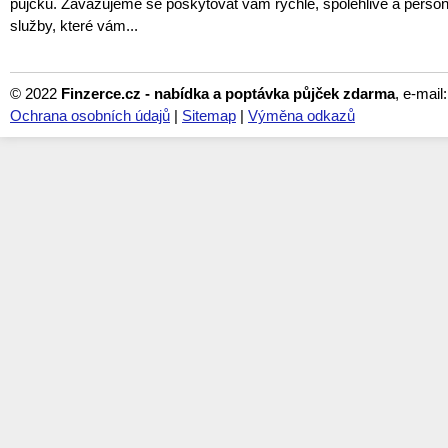
půjčku. Zavazujeme se poskytovat vám rychlé, spolehlivé a perso
služby, které vám...
© 2022
Finzerce.cz - nabídka a poptávka půjček zdarma
, e-mail
Ochrana osobních údajů
|
Sitemap
|
Výměna odkazů