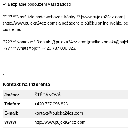
✔ Bezplatné posouzení vaší žádosti
???? **Navštivte naše webové stránky:** [www.pujcka24cz.com]
(http://www.pujcka24cz.com) a požádejte o půjčku online rychle, b
diskrétně.
???? **Kontakt:** [kontakt@pujcka24cz.com](mailto:kontakt@puj
???? **WhatsApp:** +420 737 096 823.
.
Kontakt na inzerenta
Jméno:
ŠTĚPÁNOVÁ
Telefon:
+420 737 096 823
E-mail:
kontakt@pujcka24cz.com
WWW:
http://www.pujcka24cz.com