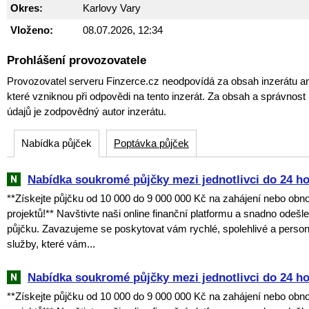
Okres:
Karlovy Vary
Vloženo:
08.07.2026, 12:34
Prohlášení provozovatele
Provozovatel serveru Finzerce.cz neodpovídá za obsah inzerátu an
které vzniknou při odpovědi na tento inzerát. Za obsah a správnos
údajů je zodpovědný autor inzerátu.
Nabídka půjček
Poptávka půjček
Nabídka soukromé půjčky mezi jednotlivci do 24 h
**Získejte půjčku od 10 000 do 9 000 000 Kč na zahájení nebo obn
projektů!** Navštivte naši online finanční platformu a snadno odešl
půjčku. Zavazujeme se poskytovat vám rychlé, spolehlivé a perso
služby, které vám...
Nabídka soukromé půjčky mezi jednotlivci do 24 h
**Získejte půjčku od 10 000 do 9 000 000 Kč na zahájení nebo obn