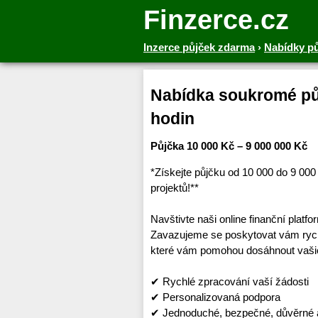
Finzerce.cz
Inzerce půjček zdarma
›
Nabídky p
Nabídka soukromé půj
hodin
Půjčka 10 000 Kč – 9 000 000 Kč
*Získejte půjčku od 10 000 do 9 00
projektů!**
Navštivte naši online finanční platf
Zavazujeme se poskytovat vám rychl
které vám pomohou dosáhnout vašic
✔ Rychlé zpracování vaší žádosti
✔ Personalizovaná podpora
✔ Jednoduché, bezpečné, důvěrné a