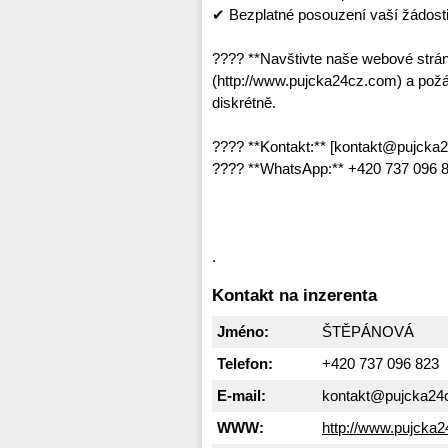
✔ Bezplatné posouzení vaší žádost
???? **Navštivte naše webové strá
(http://www.pujcka24cz.com) a požád
diskrétně.
???? **Kontakt:** [kontakt@pujcka
???? **WhatsApp:** +420 737 096 8
.
Kontakt na inzerenta
Jméno:
ŠTĚPÁNOVÁ
Telefon:
+420 737 096 823
E-mail:
kontakt@pujcka24
WWW:
http://www.pujcka