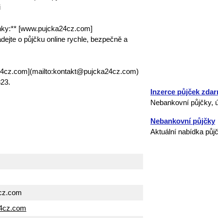
i
nky:** [www.pujcka24cz.com]
ejte o půjčku online rychle, bezpečně a
24cz.com](mailto:kontakt@pujcka24cz.com)
23.
Inzerce půjček zda
Nebankovní půjčky, ú
Nebankovní půjčky
Aktuální nabídka půj
cz.com
24cz.com