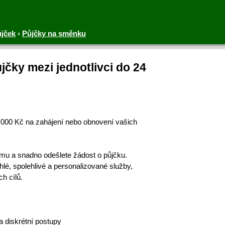
ůjček
›
Půjčky na směnku
čky mezi jednotlivci do 24
0 000 Kč na zahájení nebo obnovení vašich
ormu a snadno odešlete žádost o půjčku.
é, spolehlivé a personalizované služby,
h cílů.
 diskrétní postupy