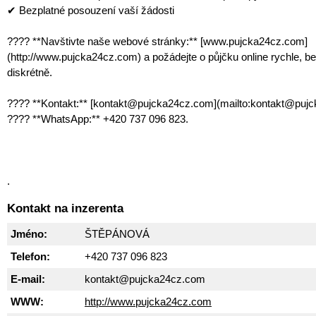
✔ Bezplatné posouzení vaší žádosti
???? **Navštivte naše webové stránky:** [www.pujcka24cz.com]
(http://www.pujcka24cz.com) a požádejte o půjčku online rychle, b
diskrétně.
???? **Kontakt:** [kontakt@pujcka24cz.com](mailto:kontakt@puj
???? **WhatsApp:** +420 737 096 823.
.
Kontakt na inzerenta
Jméno:
ŠTĚPÁNOVÁ
Telefon:
+420 737 096 823
E-mail:
kontakt@pujcka24cz.com
WWW:
http://www.pujcka24cz.com