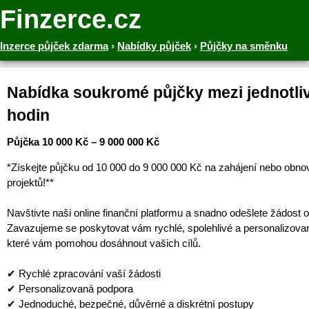
Finzerce.cz
Inzerce půjček zdarma
›
Nabídky půjček
›
Půjčky na směnku
Nabídka soukromé půjčky mezi jednotliv
hodin
Půjčka 10 000 Kč – 9 000 000 Kč
*Získejte půjčku od 10 000 do 9 000 000 Kč na zahájení nebo obno
projektů!**
Navštivte naši online finanční platformu a snadno odešlete žádost o
Zavazujeme se poskytovat vám rychlé, spolehlivé a personalizova
které vám pomohou dosáhnout vašich cílů.
✔ Rychlé zpracování vaší žádosti
✔ Personalizovaná podpora
✔ Jednoduché, bezpečné, důvěrné a diskrétní postupy