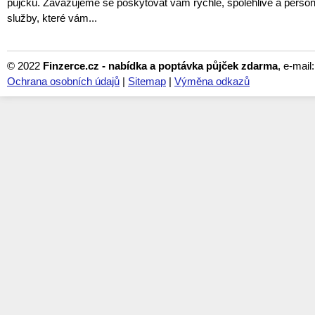
půjčku. Zavazujeme se poskytovat vám rychlé, spolehlivé a perso
služby, které vám...
© 2022
Finzerce.cz - nabídka a poptávka půjček zdarma
, e-mail
Ochrana osobních údajů
|
Sitemap
|
Výměna odkazů