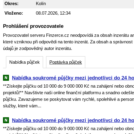
Okres:
Kolín
Vloženo:
08.07.2026, 12:34
Prohlášení provozovatele
Provozovatel serveru Finzerce.cz neodpovídá za obsah inzerátu an
které vzniknou při odpovědi na tento inzerát. Za obsah a správnos
údajů je zodpovědný autor inzerátu.
Nabídka půjček
Poptávka půjček
Nabídka soukromé půjčky mezi jednotlivci do 24 h
**Získejte půjčku od 10 000 do 9 000 000 Kč na zahájení nebo obn
projektů!** Navštivte naši online finanční platformu a snadno odešl
půjčku. Zavazujeme se poskytovat vám rychlé, spolehlivé a perso
služby, které vám...
Nabídka soukromé půjčky mezi jednotlivci do 24 h
**Získejte půjčku od 10 000 do 9 000 000 Kč na zahájení nebo obn