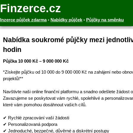
Finzerce.cz
Inzerce půjček zdarma
›
Nabídky půjček
›
Půjčky na směnku
Nabídka soukromé půjčky mezi jednotliv
hodin
Půjčka 10 000 Kč – 9 000 000 Kč
*Získejte půjčku od 10 000 do 9 000 000 Kč na zahájení nebo obno
projektů!**
Navštivte naši online finanční platformu a snadno odešlete žádost o
Zavazujeme se poskytovat vám rychlé, spolehlivé a personalizova
které vám pomohou dosáhnout vašich cílů.
✔ Rychlé zpracování vaší žádosti
✔ Personalizovaná podpora
✔ Jednoduché, bezpečné, důvěrné a diskrétní postupy