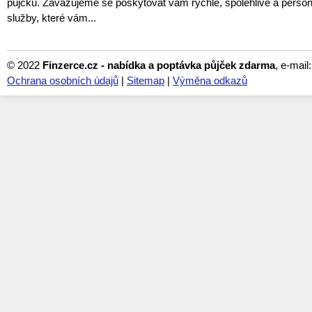
půjčku. Zavazujeme se poskytovat vám rychlé, spolehlivé a perso
služby, které vám...
© 2022
Finzerce.cz - nabídka a poptávka půjček zdarma
, e-mail
Ochrana osobních údajů
|
Sitemap
|
Výměna odkazů