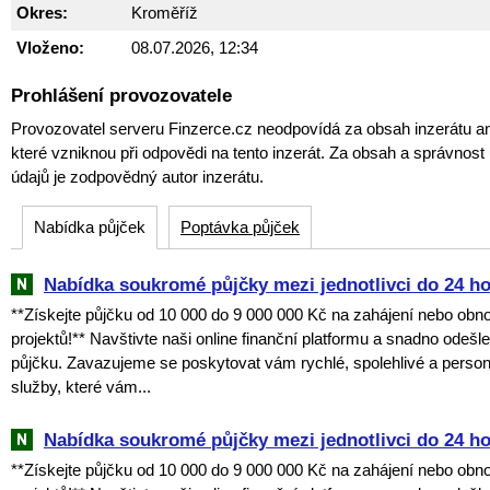
Okres:
Kroměříž
Vloženo:
08.07.2026, 12:34
Prohlášení provozovatele
Provozovatel serveru Finzerce.cz neodpovídá za obsah inzerátu an
které vzniknou při odpovědi na tento inzerát. Za obsah a správnos
údajů je zodpovědný autor inzerátu.
Nabídka půjček
Poptávka půjček
Nabídka soukromé půjčky mezi jednotlivci do 24 h
**Získejte půjčku od 10 000 do 9 000 000 Kč na zahájení nebo obn
projektů!** Navštivte naši online finanční platformu a snadno odešl
půjčku. Zavazujeme se poskytovat vám rychlé, spolehlivé a perso
služby, které vám...
Nabídka soukromé půjčky mezi jednotlivci do 24 h
**Získejte půjčku od 10 000 do 9 000 000 Kč na zahájení nebo obn