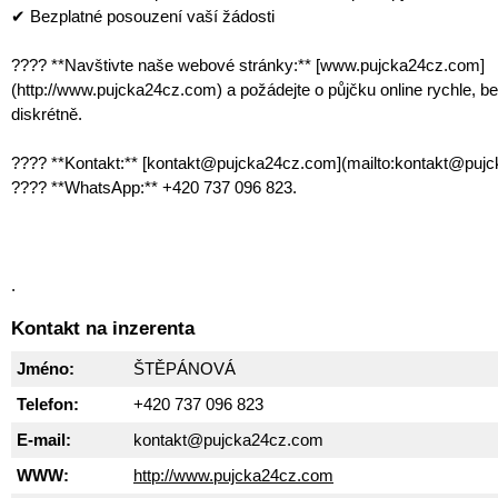
✔ Bezplatné posouzení vaší žádosti
???? **Navštivte naše webové stránky:** [www.pujcka24cz.com]
(http://www.pujcka24cz.com) a požádejte o půjčku online rychle, b
diskrétně.
???? **Kontakt:** [kontakt@pujcka24cz.com](mailto:kontakt@puj
???? **WhatsApp:** +420 737 096 823.
.
Kontakt na inzerenta
Jméno:
ŠTĚPÁNOVÁ
Telefon:
+420 737 096 823
E-mail:
kontakt@pujcka24cz.com
WWW:
http://www.pujcka24cz.com