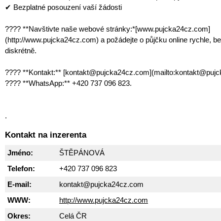
✔ Bezplatné posouzení vaší žádosti
???? **Navštivte naše webové stránky:*[www.pujcka24cz.com]
(http://www.pujcka24cz.com) a požádejte o půjčku online rychle, b
diskrétně.
???? **Kontakt:** [kontakt@pujcka24cz.com](mailto:kontakt@puj
???? **WhatsApp:** +420 737 096 823.
.
Kontakt na inzerenta
Jméno:
ŠTĚPÁNOVÁ
Telefon:
+420 737 096 823
E-mail:
kontakt@pujcka24cz.com
WWW:
http://www.pujcka24cz.com
Okres:
Celá ČR