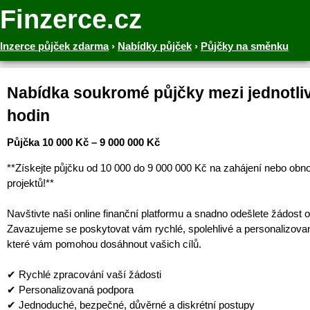
Finzerce.cz
Inzerce půjček zdarma
›
Nabídky půjček
›
Půjčky na směnku
Nabídka soukromé půjčky mezi jednotliv
hodin
Půjčka 10 000 Kč – 9 000 000 Kč
**Získejte půjčku od 10 000 do 9 000 000 Kč na zahájení nebo obn
projektů!**
Navštivte naši online finanční platformu a snadno odešlete žádost o
Zavazujeme se poskytovat vám rychlé, spolehlivé a personalizova
které vám pomohou dosáhnout vašich cílů.
✔ Rychlé zpracování vaší žádosti
✔ Personalizovaná podpora
✔ Jednoduché, bezpečné, důvěrné a diskrétní postupy