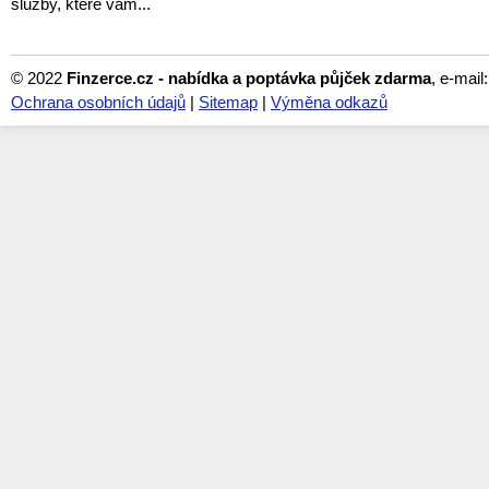
služby, které vám...
© 2022
Finzerce.cz - nabídka a poptávka půjček zdarma
, e-mail
Ochrana osobních údajů
|
Sitemap
|
Výměna odkazů