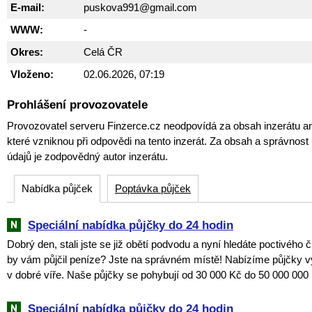
E-mail:
puskova991@gmail.com
WWW:
-
Okres:
Celá ČR
Vloženo:
02.06.2026, 07:19
Prohlášení provozovatele
Provozovatel serveru Finzerce.cz neodpovídá za obsah inzerátu an
které vzniknou při odpovědi na tento inzerát. Za obsah a správnos
údajů je zodpovědný autor inzerátu.
Nabídka půjček
Poptávka půjček
Speciální nabídka půjčky do 24 hodin
Dobrý den, stali jste se již obětí podvodu a nyní hledáte poctivého 
by vám půjčil peníze? Jste na správném místě! Nabízíme půjčky v
v dobré víře. Naše půjčky se pohybují od 30 000 Kč do 50 000 000 
Speciální nabídka půjčky do 24 hodin