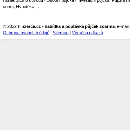
následujícího důvodu? Osobní půjčka? Investiční půjčka, Půjčka na
domu, Hypotéka,...
© 2022
Finzerce.cz - nabídka a poptávka půjček zdarma
, e-mail
Ochrana osobních údajů
|
Sitemap
|
Výměna odkazů