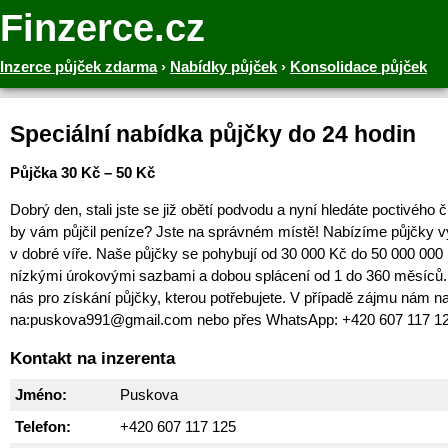
Finzerce.cz
Inzerce půjček zdarma
›
Nabídky půjček
›
Konsolidace půjček
Speciální nabídka půjčky do 24 hodin
Půjčka 30 Kč – 50 Kč
Dobrý den, stali jste se již obětí podvodu a nyní hledáte poctivého 
by vám půjčil peníze? Jste na správném místě! Nabízíme půjčky v
v dobré víře. Naše půjčky se pohybují od 30 000 Kč do 50 000 000
nízkými úrokovými sazbami a dobou splácení od 1 do 360 měsíců. 
nás pro získání půjčky, kterou potřebujete. V případě zájmu nám na
na:puskova991@gmail.com nebo přes WhatsApp: +420 607 117 1
Kontakt na inzerenta
Jméno:
Puskova
Telefon:
+420 607 117 125