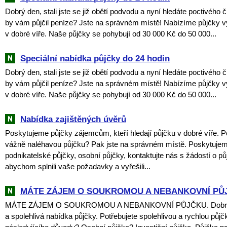
Dobrý den, stali jste se již obětí podvodu a nyní hledáte poctivého 
by vám půjčil peníze? Jste na správném místě! Nabízíme půjčky v
v dobré víře. Naše půjčky se pohybují od 30 000 Kč do 50 000...
Speciální nabídka půjčky do 24 hodin
Dobrý den, stali jste se již obětí podvodu a nyní hledáte poctivého 
by vám půjčil peníze? Jste na správném místě! Nabízíme půjčky v
v dobré víře. Naše půjčky se pohybují od 30 000 Kč do 50 000...
Nabídka zajištěných úvěrů
Poskytujeme půjčky zájemcům, kteří hledají půjčku v dobré víře. P
vážně naléhavou půjčku? Pak jste na správném místě. Poskytuje
podnikatelské půjčky, osobní půjčky, kontaktujte nás s žádostí o pů
abychom splnili vaše požadavky a vyřešili...
MÁTE ZÁJEM O SOUKROMOU A NEBANKOVNÍ PŮ
MÁTE ZÁJEM O SOUKROMOU A NEBANKOVNÍ PŮJČKU. Dobrý 
a spolehlivá nabídka půjčky. Potřebujete spolehlivou a rychlou půjč