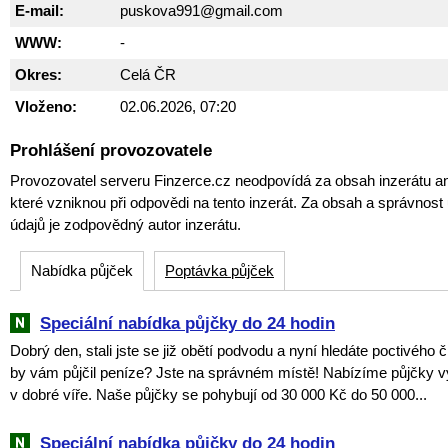
E-mail:
puskova991@gmail.com
WWW:
-
Okres:
Celá ČR
Vloženo:
02.06.2026, 07:20
Prohlášení provozovatele
Provozovatel serveru Finzerce.cz neodpovídá za obsah inzerátu an
které vzniknou při odpovědi na tento inzerát. Za obsah a správnos
údajů je zodpovědný autor inzerátu.
Nabídka půjček
Poptávka půjček
Speciální nabídka půjčky do 24 hodin
Dobrý den, stali jste se již obětí podvodu a nyní hledáte poctivého 
by vám půjčil peníze? Jste na správném místě! Nabízíme půjčky v
v dobré víře. Naše půjčky se pohybují od 30 000 Kč do 50 000...
Speciální nabídka půjčky do 24 hodin