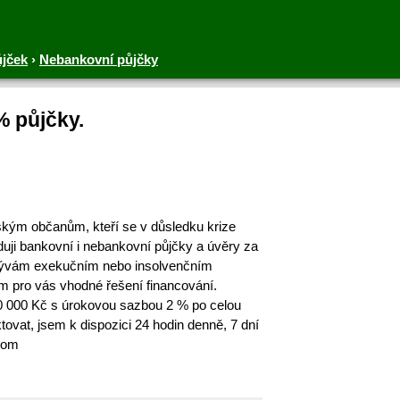
ůjček
›
Nebankovní půjčky
% půjčky.
eským občanům, kteří se v důsledku krize
liduji bankovní i nebankovní půjčky a úvěry za
bývám exekučním nebo insolvenčním
m pro vás vhodné řešení financování.
0 000 Kč s úrokovou sazbou 2 % po celou
ovat, jsem k dispozici 24 hodin denně, 7 dní
.com