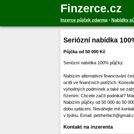
Finzerce.cz
Inzerce půjček zdarma
›
Nabídky p
Seriózní nabídka 100
Půjčka od 50 000 Kč
Seriózní nabídka 100% půjčky.
Nabízím alternativní financování č
ocitli ve finančních potížích. Konso
výhodných podmínek a také se za
řízením. Chcete začít podnikat? Má
Nabízím půjčky od 50 000 do 50 00
dobu splácení. Neváhejte mě kontakt
v týdnu. Email: petrherbich@gmail
Kontakt na inzerenta