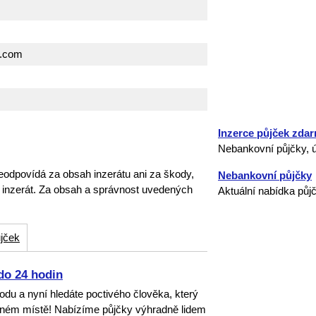
l.com
Inzerce půjček zda
Nebankovní půjčky, ú
eodpovídá za obsah inzerátu ani za škody,
Nebankovní půjčky
o inzerát. Za obsah a správnost uvedených
Aktuální nabídka půj
jček
do 24 hodin
dvodu a nyní hledáte poctivého člověka, který
ávném místě! Nabízíme půjčky výhradně lidem