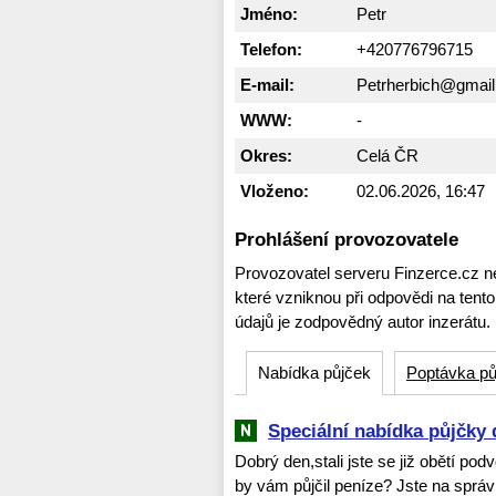
Jméno:
Petr
Telefon:
+420776796715
E-mail:
Petrherbich@gmai
WWW:
-
Okres:
Celá ČR
Vloženo:
02.06.2026, 16:47
Prohlášení provozovatele
Provozovatel serveru Finzerce.cz n
které vzniknou při odpovědi na tent
údajů je zodpovědný autor inzerátu.
Nabídka půjček
Poptávka pů
Speciální nabídka půjčky 
Dobrý den,stali jste se již obětí po
by vám půjčil peníze? Jste na spr