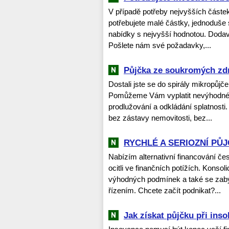
V případě potřeby nejvyšších částek
potřebujete malé částky, jednoduše 
nabídky s nejvyšší hodnotou. Dodav
Pošlete nám své požadavky,...
Půjčka ze soukromých zdr
Dostali jste se do spirály mikropůj
Pomůžeme Vám vyplatit nevýhodné 
prodlužování a odkládání splatnosti
bez zástavy nemovitosti, bez...
RYCHLÉ A SERIOZNÍ PŮ
Nabízím alternativní financování č
ocitli ve finančních potížích. Konso
výhodných podmínek a také se za
řízením. Chcete začít podnikat?...
Jak získat půjčku při inso