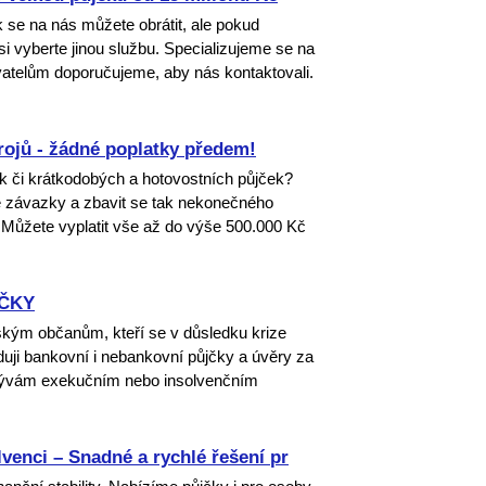
 se na nás můžete obrátit, ale pokud
si vyberte jinou službu. Specializujeme se na
atelům doporučujeme, aby nás kontaktovali.
ojů - žádné poplatky předem!
ček či krátkodobých a hotovostních půjček?
závazky a zbavit se tak nekonečného
. Můžete vyplatit vše až do výše 500.000 Kč
JČKY
eským občanům, kteří se v důsledku krize
liduji bankovní i nebankovní půjčky a úvěry za
bývám exekučním nebo insolvenčním
lvenci – Snadné a rychlé řešení pr