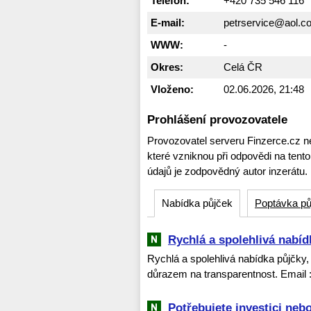
Telefon:
+420 735 546 116
E-mail:
petrservice@aol.c
WWW:
-
Okres:
Celá ČR
Vloženo:
02.06.2026, 21:48
Prohlášení provozovatele
Provozovatel serveru Finzerce.cz n
které vzniknou při odpovědi na tent
údajů je zodpovědný autor inzerátu.
Nabídka půjček
Poptávka pů
Rychlá a spolehlivá nabíd
Rychlá a spolehlivá nabídka půjčky,
důrazem na transparentnost. Email 
Potřebujete investici neb