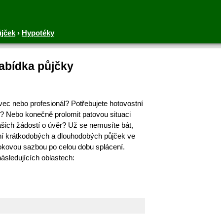
ůjček
›
Hypotéky
nabídka půjčky
ivec nebo profesionál? Potřebujete hotovostní
ů? Nebo konečně prolomit patovou situaci
ich žádostí o úvěr? Už se nemusíte bát,
ní krátkodobých a dlouhodobých půjček ve
okovou sazbou po celou dobu splácení.
následujících oblastech: