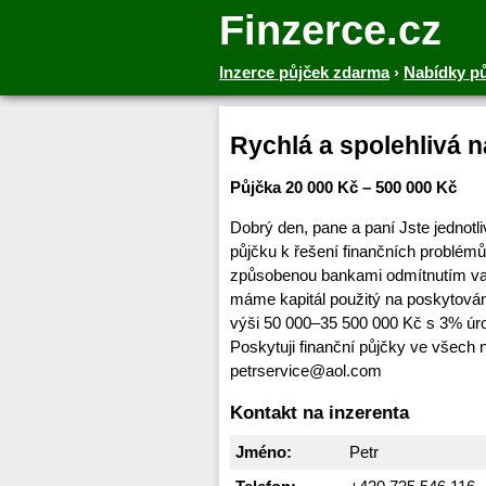
Finzerce.cz
Inzerce půjček zdarma
›
Nabídky p
‎Rychlá a spolehlivá 
Půjčka 20 000 Kč – 500 000 Kč
Dobrý den, pane a paní Jste jednotl
půjčku k řešení finančních problém
způsobenou bankami odmítnutím vaš
máme kapitál použitý na poskytová
výši 50 000–35 500 000 Kč s 3% úr
Poskytuji finanční půjčky ve všech 
petrservice@aol.com
Kontakt na inzerenta
Jméno:
Petr