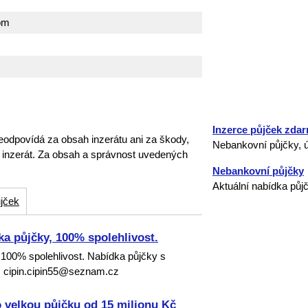
om
Inzerce půjček zda
eodpovídá za obsah inzerátu ani za škody,
Nebankovní půjčky, ú
o inzerát. Za obsah a správnost uvedených
Nebankovní půjčky
Aktuální nabídka půj
jček
ka půjčky, 100% spolehlivost.
 100% spolehlivost. Nabídka půjčky s
: cipin.cipin55@seznam.cz
o velkou půjčku od 15 milionu Kč