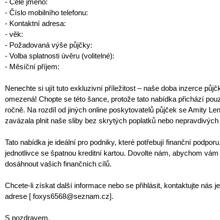
- Celé jméno:
- Číslo mobilního telefonu:
- Kontaktní adresa:
- věk:
- Požadovaná výše půjčky:
- Volba splatnosti úvěru (volitelné):
- Měsíční příjem:
Nenechte si ujít tuto exkluzivní příležitost – naše doba inzerce půjč
omezená! Chopte se této šance, protože tato nabídka přichází pou
ročně. Na rozdíl od jiných online poskytovatelů půjček se Amity Le
zavázala plnit naše sliby bez skrytých poplatků nebo nepravdivých 
Tato nabídka je ideální pro podniky, které potřebují finanční podporu
jednotlivce se špatnou kreditní kartou. Dovolte nám, abychom vám
dosáhnout vašich finančních cílů.
Chcete-li získat další informace nebo se přihlásit, kontaktujte nás j
adrese [ foxys6568@seznam.cz].
S pozdravem,