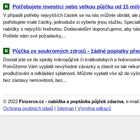
Potřebujete investici nebo velkou půjčku od 15 mil
V případě potřeby nejvyšších částek se na nás můžete obrátit, ale
potřebujete malé částky, jednoduše si vyberte jinou službu. Specia
nabídky s nejvyšší hodnotou. Dodavatelům doporučujeme, aby nás 
Pošlete nám své požadavky,...
Půjčka ze soukromých zdrojů - žádné poplatky pře
Dostali jste se do spirály mikropůjček či krátkodobých a hotovostn
Pomůžeme Vám vyplatit nevýhodné závazky a zbavit se tak neko
prodlužování a odkládání splatnosti. Můžete vyplatit vše až do vý
bez zástavy nemovitosti, bez...
© 2022
Finzerce.cz - nabídka a poptávka půjček zdarma
, e-mail
Ochrana osobních údajů
|
Sitemap
|
Výměna odkazů