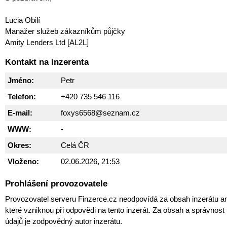
Lucia Obilí
Manažer služeb zákazníkům půjčky
Amity Lenders Ltd [AL2L]
Kontakt na inzerenta
Jméno:
Petr
Telefon:
+420 735 546 116
E-mail:
foxys6568@seznam.cz
WWW:
-
Okres:
Celá ČR
Vloženo:
02.06.2026, 21:53
Prohlášení provozovatele
Provozovatel serveru Finzerce.cz neodpovídá za obsah inzerátu an
které vzniknou při odpovědi na tento inzerát. Za obsah a správnos
údajů je zodpovědný autor inzerátu.