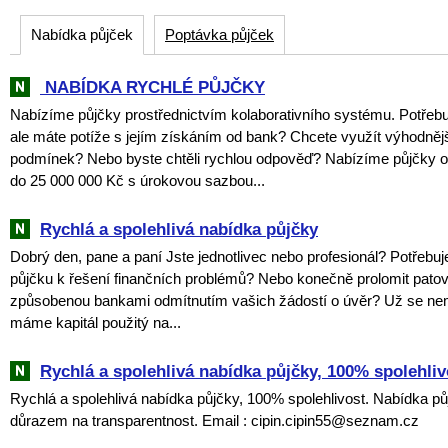
Nabídka půjček
Poptávka půjček
‎ NABÍDKA RYCHLÉ PŮJČKY
Nabízíme půjčky prostřednictvím kolaborativního systému. Potřebu
ale máte potíže s jejím získáním od bank? Chcete využít výhodněj
podmínek? Nebo byste chtěli rychlou odpověď? Nabízíme půjčky 
do 25 000 000 Kč s úrokovou sazbou...
‎Rychlá a spolehlivá nabídka půjčky
Dobrý den, pane a paní Jste jednotlivec nebo profesionál? Potřebuj
půjčku k řešení finančních problémů? Nebo konečně prolomit patov
způsobenou bankami odmítnutím vašich žádostí o úvěr? Už se nem
máme kapitál použitý na...
Rychlá a spolehlivá nabídka půjčky, 100% spolehliv
Rychlá a spolehlivá nabídka půjčky, 100% spolehlivost. Nabídka pů
důrazem na transparentnost. Email : cipin.cipin55@seznam.cz