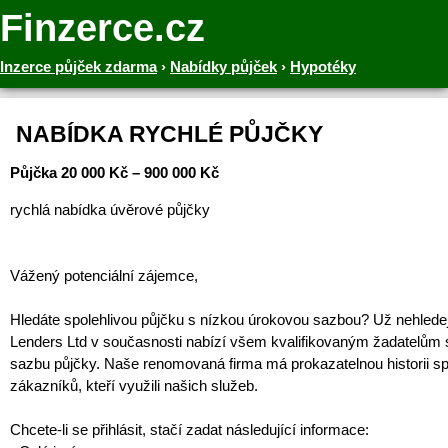
Finzerce.cz
Inzerce půjček zdarma
›
Nabídky půjček
›
Hypotéky
‎ NABÍDKA RYCHLÉ PŮJČKY
Půjčka 20 000 Kč – 900 000 Kč
rychlá nabídka úvěrové půjčky
Vážený potenciální zájemce,
Hledáte spolehlivou půjčku s nízkou úrokovou sazbou? Už nehledej
Lenders Ltd v současnosti nabízí všem kvalifikovaným žadatelům 
sazbu půjčky. Naše renomovaná firma má prokazatelnou historii s
zákazníků, kteří využili našich služeb.
Chcete-li se přihlásit, stačí zadat následující informace: